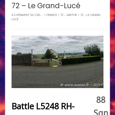
72 – Le Grand-Lucé
ILS VENAIENT DU CIEL...
>
FRANCE
>
72 – SARTHE
>
72 – LE GRAND-
LUCÉ
88
Battle L5248 RH-
Sqn