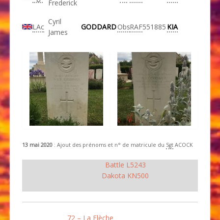
Frederick
Cyril
LAc
GODDARD
Obs
RAF
551885
KIA
James
13 mai 2020
: Ajout des prénoms et n° de matricule du
Sgt
ACOCK
Battle L5243
Dakota KN500
72 – La Flèche