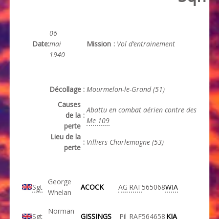
06
Date
:
mai
Mission
:
Vol d’entrainement
1940
Décollage
:
Mourmelon-le-Grand (51)
Causes
Abattu en combat aérien contre des
de la
:
Me 109
perte
Lieu de la
:
Villiers-Charlemagne (53)
perte
George
Sgt
ACOCK
AG
RAF
565068
WIA
Whelan
Norman
Sgt
GISSINGS
Pil
RAF
564658
KIA