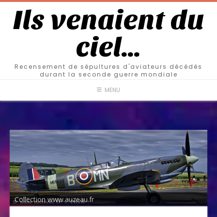
Ils venaient du
ciel…
Recensement de sépultures d'aviateurs décédés
durant la seconde guerre mondiale
MENU
Collection www.auzeau.fr