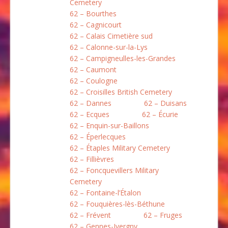
Cemetery
62 – Bourthes
62 – Cagnicourt
62 – Calais Cimetière sud
62 – Calonne-sur-la-Lys
62 – Campigneulles-les-Grandes
62 – Caumont
62 – Coulogne
62 – Croisilles British Cemetery
62 – Dannes
62 – Duisans
62 – Ecques
62 – Écurie
62 – Enquin-sur-Baillons
62 – Éperlecques
62 – Étaples Military Cemetery
62 – Fillièvres
62 – Foncquevillers Military
Cemetery
62 – Fontaine-l’Étalon
62 – Fouquières-lès-Béthune
62 – Frévent
62 – Fruges
62 – Gennes-Ivergny