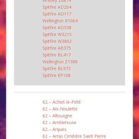
Whitley Z6874
Spitfire AD264
Spitfire AD117
Wellington R1064
Spitfire AD558
Spitfire W3215
Spitfire W3802
Spitfire AB375
Spitfire BL417
Wellington Z1388
Spitfire BL973
Spitfire EP168
62 – Achiet-le-Petit
62 – Aix-Noulette
62 – Allouagne
62 – Ambleteuse
62 – Arques
62 – Arras Cimitière Saint Pierre