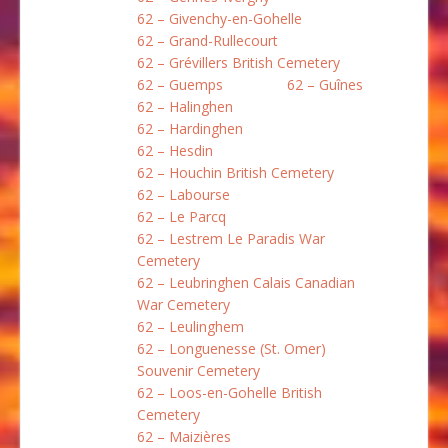
62 – Givenchy-en-Gohelle
62 – Grand-Rullecourt
62 – Grévillers British Cemetery
62 – Guemps
62 – Guînes
62 – Halinghen
62 – Hardinghen
62 – Hesdin
62 – Houchin British Cemetery
62 – Labourse
62 – Le Parcq
62 – Lestrem Le Paradis War
Cemetery
62 – Leubringhen Calais Canadian
War Cemetery
62 – Leulinghem
62 – Longuenesse (St. Omer)
Souvenir Cemetery
62 – Loos-en-Gohelle British
Cemetery
62 – Maizières