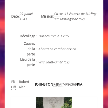
09 juillet
Circus
41 Escorte de Stirling
Date
:
Mission
:
1941
sur Mazingarde (62)
Décollage
:
Hornchurch à 13:15
Causes
de la
:
Abattu en combat aérien
perte
Lieu de la
:
vers Saint-Omer (62)
perte
Plt
Robert
JOHNSTON
Pil
RAFVR
86369
KIA
Off
Alan