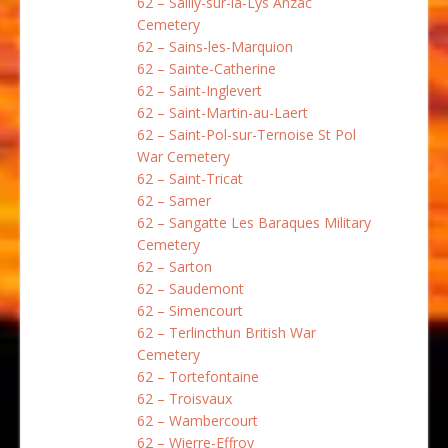
62 – Sailly-sur-la-Lys Anzac
Cemetery
62 – Sains-les-Marquion
62 – Sainte-Catherine
62 – Saint-Inglevert
62 – Saint-Martin-au-Laert
62 – Saint-Pol-sur-Ternoise St Pol
War Cemetery
62 – Saint-Tricat
62 – Samer
62 – Sangatte Les Baraques Military
Cemetery
62 – Sarton
62 – Saudemont
62 – Simencourt
62 – Terlincthun British War
Cemetery
62 – Tortefontaine
62 – Troisvaux
62 – Wambercourt
62 – Wierre-Effroy