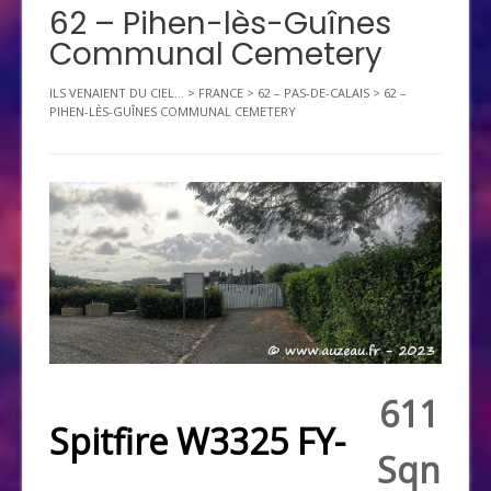
62 – Pihen-lès-Guînes
Communal Cemetery
ILS VENAIENT DU CIEL...
>
FRANCE
>
62 – PAS-DE-CALAIS
>
62 –
PIHEN-LÈS-GUÎNES COMMUNAL CEMETERY
611
Spitfire W3325 FY-
Sqn