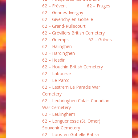
62 – Frévent
62 – Fruges
62 – Gennes-Ivergny
62 – Givenchy-en-Gohelle
62 – Grand-Rullecourt
62 – Grévillers British Cemetery
62 – Guemps
62 – Guînes
62 – Halinghen
62 – Hardinghen
62 – Hesdin
62 – Houchin British Cemetery
62 – Labourse
62 – Le Parcq
62 – Lestrem Le Paradis War
Cemetery
62 – Leubringhen Calais Canadian
War Cemetery
62 – Leulinghem
62 – Longuenesse (St. Omer)
Souvenir Cemetery
62 – Loos-en-Gohelle British