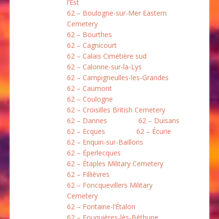
l’Est
62 – Boulogne-sur-Mer Eastern
Cemetery
62 – Bourthes
62 – Cagnicourt
62 – Calais Cimetière sud
62 – Calonne-sur-la-Lys
62 – Campigneulles-les-Grandes
62 – Caumont
62 – Coulogne
62 – Croisilles British Cemetery
62 – Dannes
62 – Duisans
62 – Ecques
62 – Écurie
62 – Enquin-sur-Baillons
62 – Éperlecques
62 – Étaples Military Cemetery
62 – Fillièvres
62 – Foncquevillers Military
Cemetery
62 – Fontaine-l’Étalon
62 – Fouquières-lès-Béthune