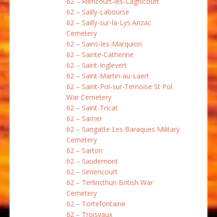
62 – Riencourt-les-Cagnicourt
62 – Sailly-Labourse
62 – Sailly-sur-la-Lys Anzac
Cemetery
62 – Sains-les-Marquion
62 – Sainte-Catherine
62 – Saint-Inglevert
62 – Saint-Martin-au-Laert
62 – Saint-Pol-sur-Ternoise St Pol
War Cemetery
62 – Saint-Tricat
62 – Samer
62 – Sangatte Les Baraques Military
Cemetery
62 – Sarton
62 – Saudemont
62 – Simencourt
62 – Terlincthun British War
Cemetery
62 – Tortefontaine
62 – Troisvaux