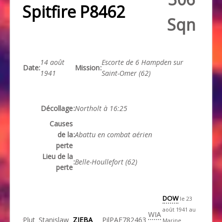
Spitfire P8462
Sqn
14 août
Escorte de 6 Hampden sur
Date
:
Mission
:
1941
Saint-Omer (62)
Décollage
:
Northolt à 16:25
Causes
de la
:
Abattu en combat aérien
perte
Lieu de la
:
Belle-Houllefort (62)
perte
DOW
le 23
août 1941 au
WIA
Plut
Stanislaw
ZIEBA
Pil
PAF
782463
Marine