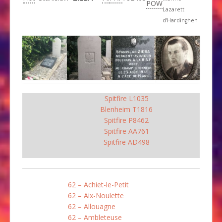
POW
Lazarett
d’Hardinghen
Spitfire L1035
Blenheim T1816
Spitfire P8462
Spitfire AA761
Spitfire AD498
62 – Achiet-le-Petit
62 – Aix-Noulette
62 – Allouagne
62 – Ambleteuse