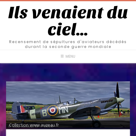
Ils venaient du
ciel…
Recensement de sépultures d'aviateurs décédés
durant la seconde guerre mondiale
MENU
Collection www.auzeau.fr