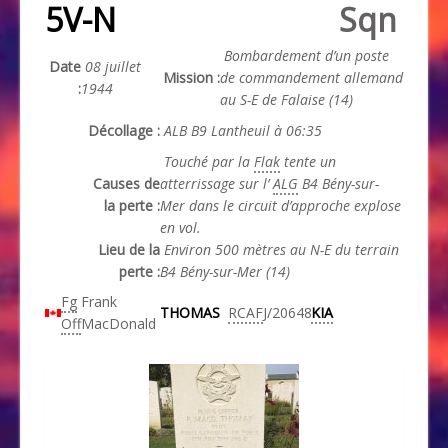
5V-N
Sqn
Bombardement d’un poste
Date
08 juillet
Mission :
de commandement allemand
:
1944
au S-E de Falaise (14)
Décollage :
ALB B9 Lantheuil à 06:35
Touché par la
Flak
tente un
Causes de
atterrissage sur l’
ALG
B4 Bény-sur-
la perte :
Mer dans le circuit d’approche explose
en vol.
Lieu de la
Environ 500 mètres au N-E du terrain
perte :
B4 Bény-sur-Mer (14)
Fg
Frank
THOMAS
RCAF
J/20648
KIA
Off
MacDonald