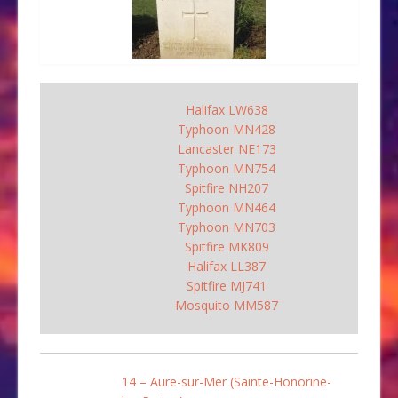
Halifax LW638
Typhoon MN428
Lancaster NE173
Typhoon MN754
Spitfire NH207
Typhoon MN464
Typhoon MN703
Spitfire MK809
Halifax LL387
Spitfire MJ741
Mosquito MM587
14 – Aure-sur-Mer (Sainte-Honorine-