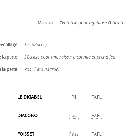
Mission
:
Tentative pour rejoindre Gibraltar
écollage
:
Fès (Maroc)
 la perte
:
S’écrase pour une raison inconnue et prend feu
 la perte
:
Ras El Ma (Maroc)
LE DIGABEL
Pil
FAFL
DIACONO
Pass
FAFL
FOISSET
Pass
FAFL