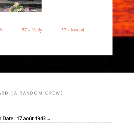
is
57 – Marly
57 – Marsal
SARD (A RANDOM CREW)
 Date : 17 août 1943 …