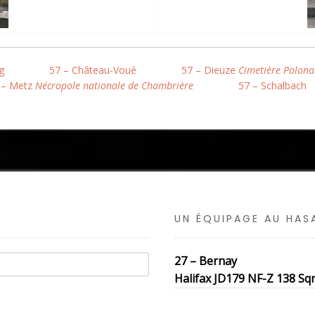
g
57 – Château-Voué
57 – Dieuze
Cimetière Polona
 – Metz
Nécropole nationale de Chambrière
57 – Schalbach
UN ÉQUIPAGE AU HA
27 – Bernay
Halifax JD179 NF-Z 138 Sqn