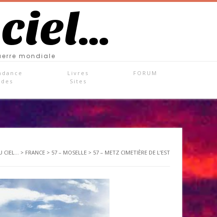
 ciel…
uerre mondiale
ndance
Livres
FORUM
ades
Sites
 CIEL...
>
FRANCE
>
57 – MOSELLE
>
57 – METZ CIMETIÈRE DE L’EST