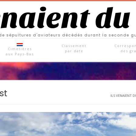
enaient du
e sépultures d'aviateurs décédés durant la seconde g
Classement
Correspo
Cimetières
par date
des gr
aux Pays-Bas
st
ILS VENAIENT DU