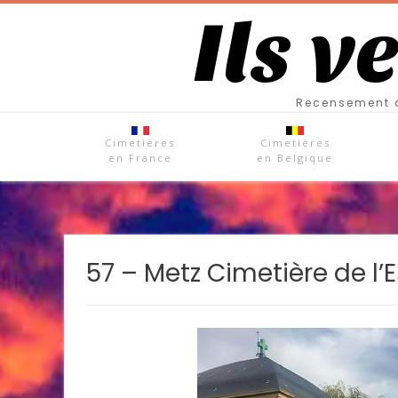
Ils v
Recensement d
Cimetières
Cimetières
en France
en Belgique
57 – Metz Cimetière de l’E