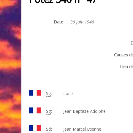
Date
:
30 juin 1940
D
Causes de
Lieu de
Sgt
Louis
Sgt
Jean Baptiste Adolphe
Sdt
Jean Marcel Etienne