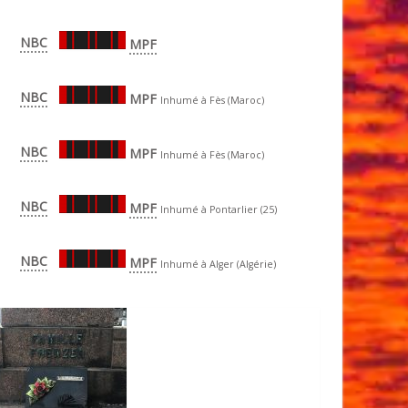
NBC
MPF
NBC
MPF
Inhumé à Fès (Maroc)
NBC
MPF
Inhumé à Fès (Maroc)
NBC
MPF
Inhumé à Pontarlier (25)
NBC
MPF
Inhumé à Alger (Algérie)