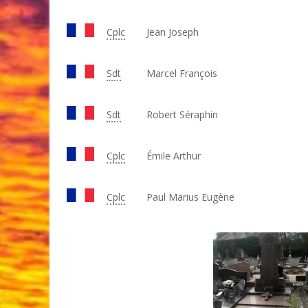
Cplc
Jean Joseph
Sdt
Marcel François
Sdt
Robert Séraphin
Cplc
Émile Arthur
Cplc
Paul Marius Eugène