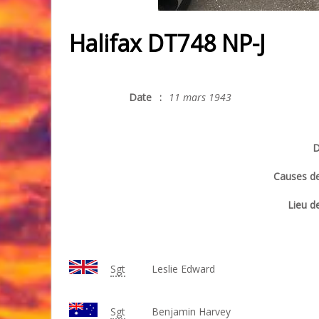
Halifax DT748 NP-J
Date
:
11 mars 1943
D
Causes de
Lieu de
Sgt
Leslie Edward
Sgt
Benjamin Harvey