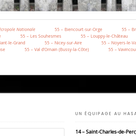
cropole Nationale
55 – Biencourt-sur-Orge
55 – Br
e
55 – Les Souhesmes
55 – Louppy-le-Château
Nant-le-Grand
55 – Nicey-sur-Aire
55 – Noyers-le-Va
use
55 – Val d’Ornain (Bussy-la-Côte)
55 – Vavincou
UN ÉQUIPAGE AU HA
14 – Saint-Charles-de-Per