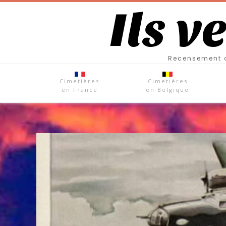
Ils v
Recensement d
Cimetières
Cimetières
en France
en Belgique