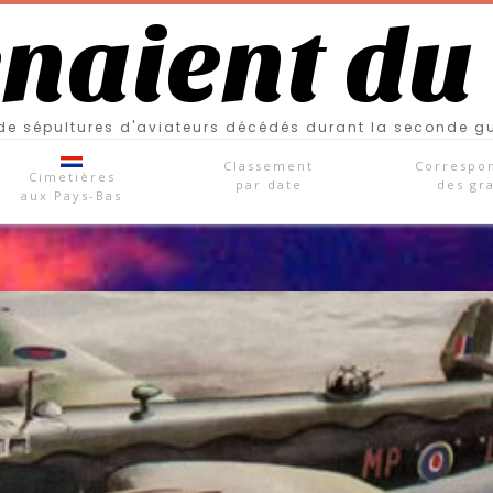
enaient du
e sépultures d'aviateurs décédés durant la seconde g
Classement
Correspo
Cimetières
par date
des gr
aux Pays-Bas