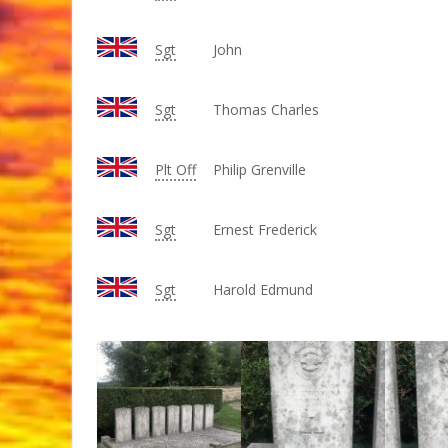
Sgt
John
Sgt
Thomas Charles
Plt Off
Philip Grenville
Sgt
Ernest Frederick
Sgt
Harold Edmund