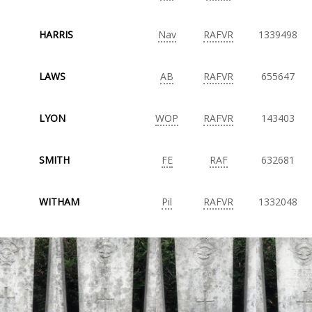
HARRIS
Nav
RAFVR
1339498
LAWS
AB
RAFVR
655647
LYON
WOP
RAFVR
143403
SMITH
FE
RAF
632681
WITHAM
Pil
RAFVR
1332048