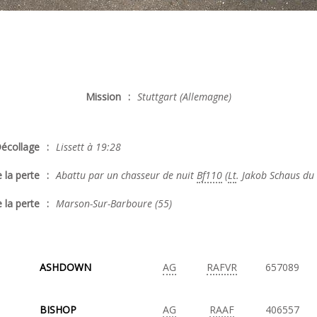
Mission
:
Stuttgart (Allemagne)
écollage
:
Lissett à 19:28
 la perte
:
Abattu par un chasseur de nuit
Bf110
(
Lt
. Jakob Schaus du 
 la perte
:
Marson-Sur-Barboure (55)
ASHDOWN
AG
RAFVR
657089
BISHOP
AG
RAAF
406557