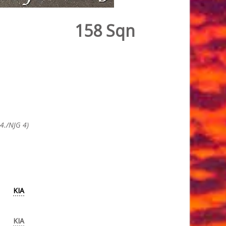
158 Sqn
4./NJG 4)
KIA
KIA