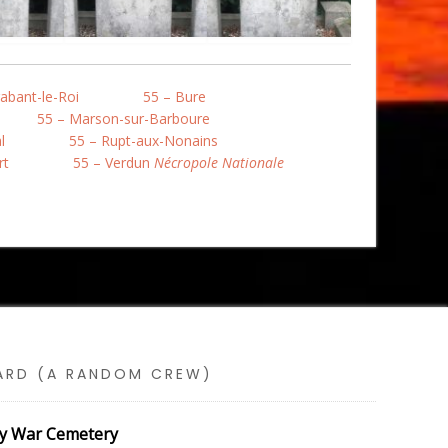
abant-le-Roi
55 – Bure
55 – Marson-sur-Barboure
l
55 – Rupt-aux-Nonains
rt
55 – Verdun
Nécropole Nationale
SARD (A RANDOM CREW)
cy War Cemetery