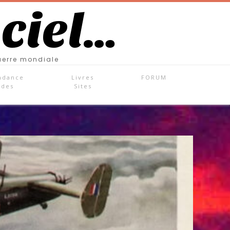
 ciel…
uerre mondiale
ndance
Livres
FORUM
ades
Sites