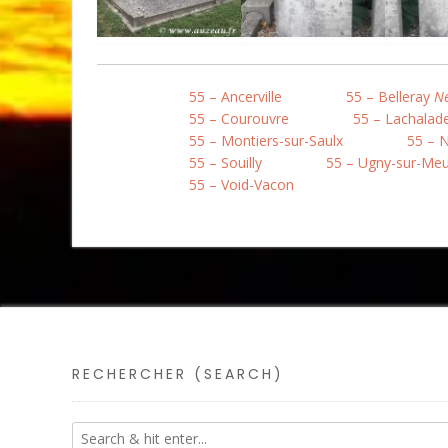
55 – Ancerville
55 – Belleray
Né
55 – Courouvre
55 – Lachalad
55 – Montiers-sur-Saulx
55 – 
55 – Souilly
55 – Ugny-sur-Me
55 – Void-Vacon
RECHERCHER (SEARCH)