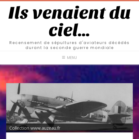
Ils venaient du
ciel…
Recensement de sépultures d'aviateurs décédés
durant la seconde guerre mondiale
MENU
Collection www.auzeau.fr