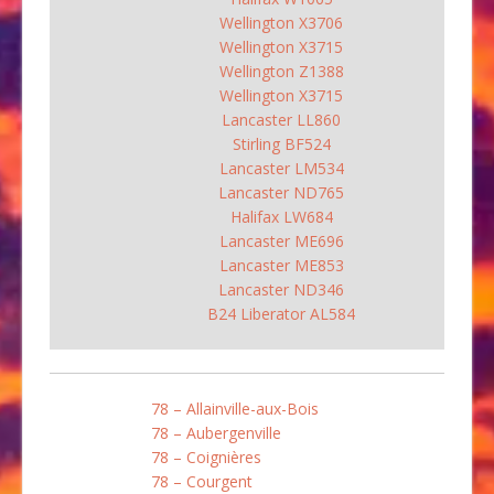
Wellington X3706
Wellington X3715
Wellington Z1388
Wellington X3715
Lancaster LL860
Stirling BF524
Lancaster LM534
Lancaster ND765
Halifax LW684
Lancaster ME696
Lancaster ME853
Lancaster ND346
B24 Liberator AL584
78 – Allainville-aux-Bois
78 – Aubergenville
78 – Coignières
78 – Courgent