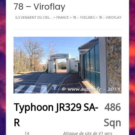
78 – Viroflay
ILS VENAIENT DU CIEL...
>
FRANCE
>
78 – YVELINES
>
78 – VIROFLAY
Typhoon JR329 SA-
486
R
Sqn
14
Attaque de site de
V1
vers