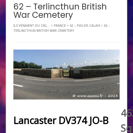
62 – Terlincthun British
War Cemetery
ILS VENAIENT DU CIEL...
>
FRANCE
>
62 – PAS-DE-CALAIS
>
62 –
TERLINCTHUN BRITISH WAR CEMETERY
46
Lancaster DV374 JO-B
Sq