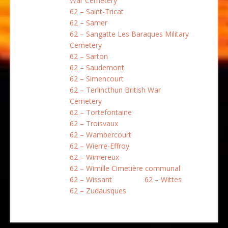
War Cemetery
62 – Saint-Tricat
62 – Samer
62 – Sangatte Les Baraques Military
Cemetery
62 – Sarton
62 – Saudemont
62 – Simencourt
62 – Terlincthun British War
Cemetery
62 – Tortefontaine
62 – Troisvaux
62 – Wambercourt
62 – Wierre-Effroy
62 – Wimereux
62 – Wimille Cimetière communal
62 – Wissant
62 – Wittes
62 – Zudausques