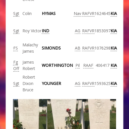
Sgt
Colin
HYMAS
Nav
RAFVR
1624645
KIA
Sgt
Roy Victor
IND
AG
RAFVR
1853097
KIA
Malachy
FS
SIMONDS
AB
RAFVR
1076298
KIA
James
Fg
James
WORTHINGTON
Pil
RAAF
406417
KIA
Off
Robert
Robert
Sgt
Dixon
YOUNGER
AG
RAFVR
1593625
KIA
Bruce