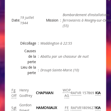
Bombardement d’installations
19 juillet
Date
:
Mission
:
ferroviaires à Revigny-sur-Orna
1944
(55)
Décollage
:
Waddington à 22:55
Causes
de la
:
Abattu par un chasseur de nuit
perte
Lieu de la
:
Droupt-Sainte-Marie (10)
perte
Fg
Henry
WOP
CHAPMAN
RAFVR
157869
KIA
Off
Godfrey
AG
Gordon
Sgt
HAMONIAUX
FE
RAFVR
1809627
KIA
Ernest