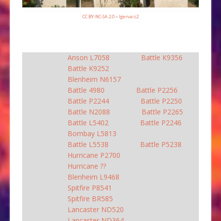
CC BY-NC-SA 2.0
–
lgervais2
Anson L7058
Battle K9356
Battle K9252
Blenheim N6157
Battle 4980
Battle P2256
Battle P2244
Battle P2250
Battle N2088
Battle P2265
Battle L5402
Battle P2246
Bombay L5813
Battle L5538
Battle P5238
Hurricane P2700
Hurricane ??
Blenheim L9468
Spitfire P8541
Spitfire BR585
Lancaster ND520
Lancaster ND364