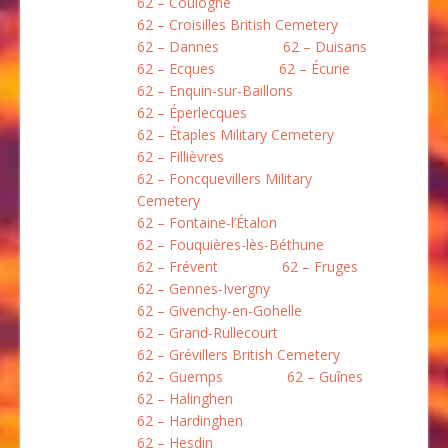
62 – Coulogne
62 – Croisilles British Cemetery
62 – Dannes
62 – Duisans
62 – Ecques
62 – Écurie
62 – Enquin-sur-Baillons
62 – Éperlecques
62 – Étaples Military Cemetery
62 – Fillièvres
62 – Foncquevillers Military
Cemetery
62 – Fontaine-l’Étalon
62 – Fouquières-lès-Béthune
62 – Frévent
62 – Fruges
62 – Gennes-Ivergny
62 – Givenchy-en-Gohelle
62 – Grand-Rullecourt
62 – Grévillers British Cemetery
62 – Guemps
62 – Guînes
62 – Halinghen
62 – Hardinghen
62 – Hesdin