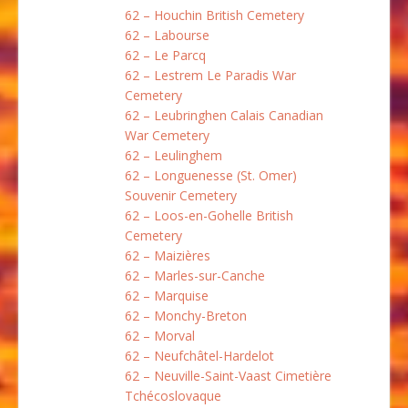
62 – Houchin British Cemetery
62 – Labourse
62 – Le Parcq
62 – Lestrem Le Paradis War
Cemetery
62 – Leubringhen Calais Canadian
War Cemetery
62 – Leulinghem
62 – Longuenesse (St. Omer)
Souvenir Cemetery
62 – Loos-en-Gohelle British
Cemetery
62 – Maizières
62 – Marles-sur-Canche
62 – Marquise
62 – Monchy-Breton
62 – Morval
62 – Neufchâtel-Hardelot
62 – Neuville-Saint-Vaast Cimetière
Tchécoslovaque