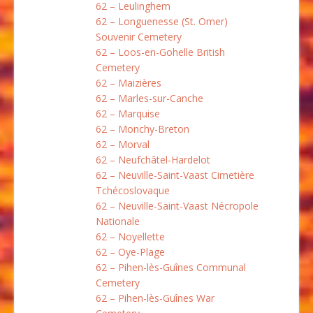
62 – Leulinghem
62 – Longuenesse (St. Omer)
Souvenir Cemetery
62 – Loos-en-Gohelle British
Cemetery
62 – Maizières
62 – Marles-sur-Canche
62 – Marquise
62 – Monchy-Breton
62 – Morval
62 – Neufchâtel-Hardelot
62 – Neuville-Saint-Vaast Cimetière
Tchécoslovaque
62 – Neuville-Saint-Vaast Nécropole
Nationale
62 – Noyellette
62 – Oye-Plage
62 – Pihen-lès-Guînes Communal
Cemetery
62 – Pihen-lès-Guînes War