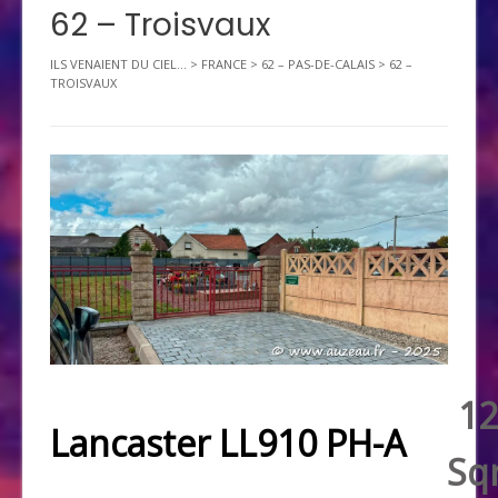
62 – Troisvaux
ILS VENAIENT DU CIEL...
>
FRANCE
>
62 – PAS-DE-CALAIS
>
62 –
TROISVAUX
12
Lancaster LL910 PH-A
Sq