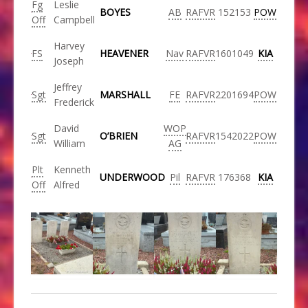
Fg
Leslie
BOYES
AB
RAFVR
152153
POW
Off
Campbell
Harvey
FS
HEAVENER
Nav
RAFVR
1601049
KIA
Joseph
Jeffrey
Sgt
MARSHALL
FE
RAFVR
2201694
POW
Frederick
David
WOP
Sgt
O’BRIEN
RAFVR
1542022
POW
William
AG
Plt
Kenneth
UNDERWOOD
Pil
RAFVR
176368
KIA
Off
Alfred