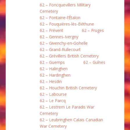
62 – Foncquevillers Military
Cemetery
62 – Fontaine-l’Étalon
62 – Fouquières-lès-Béthune
62 – Frévent
62 – Fruges
62 – Gennes-Ivergny
62 – Givenchy-en-Gohelle
62 – Grand-Rullecourt
62 – Grévillers British Cemetery
62 – Guemps
62 – Guînes
62 – Halinghen
62 – Hardinghen
62 – Hesdin
62 – Houchin British Cemetery
62 – Labourse
62 – Le Parcq
62 – Lestrem Le Paradis War
Cemetery
62 – Leubringhen Calais Canadian
War Cemetery