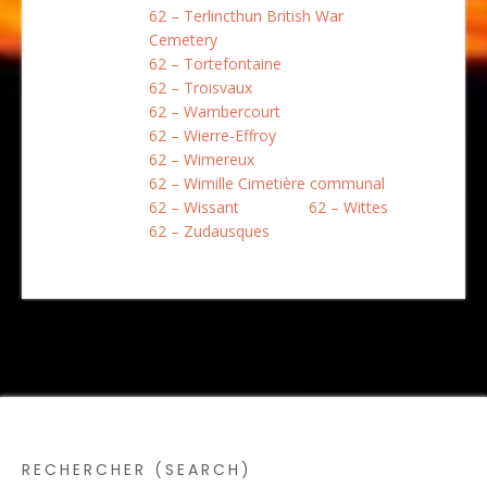
62 – Terlincthun British War
Cemetery
62 – Tortefontaine
62 – Troisvaux
62 – Wambercourt
62 – Wierre-Effroy
62 – Wimereux
62 – Wimille Cimetière communal
62 – Wissant
62 – Wittes
62 – Zudausques
RECHERCHER (SEARCH)