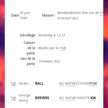
29 juin
Bombardement d’un site de
V1
à
Date
:
Mission
:
1944
Siracourt (62)
Décollage
:
Wickenby à 12:12
Causes
de la
:
Abattu par la
Flak
perte
Lieu de la
:
Troisvaux (62)
perte
Sgt
Hiram
BALL
AG
RAFVR
2210336
POW
George
Sgt
BEEVERS
AG
RAFVR
1595071
KIA
Henry