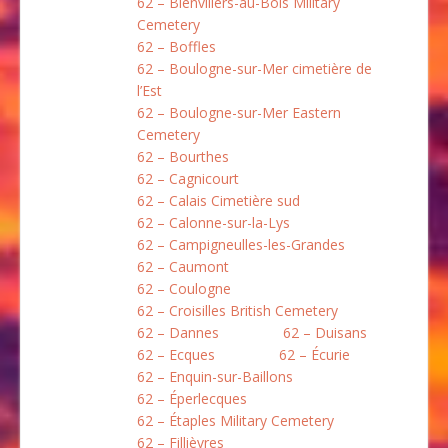
62 – Bienvillers-au-Bois Military
Cemetery
62 – Boffles
62 – Boulogne-sur-Mer cimetière de
l’Est
62 – Boulogne-sur-Mer Eastern
Cemetery
62 – Bourthes
62 – Cagnicourt
62 – Calais Cimetière sud
62 – Calonne-sur-la-Lys
62 – Campigneulles-les-Grandes
62 – Caumont
62 – Coulogne
62 – Croisilles British Cemetery
62 – Dannes
62 – Duisans
62 – Ecques
62 – Écurie
62 – Enquin-sur-Baillons
62 – Éperlecques
62 – Étaples Military Cemetery
62 – Fillièvres