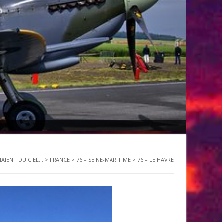
NAIENT DU CIEL...
>
FRANCE
>
76 – SEINE-MARITIME
>
76 – LE HAVRE