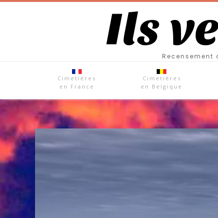
Ils v
Recensement d
Cimetières
Cimetières
en France
en Belgique