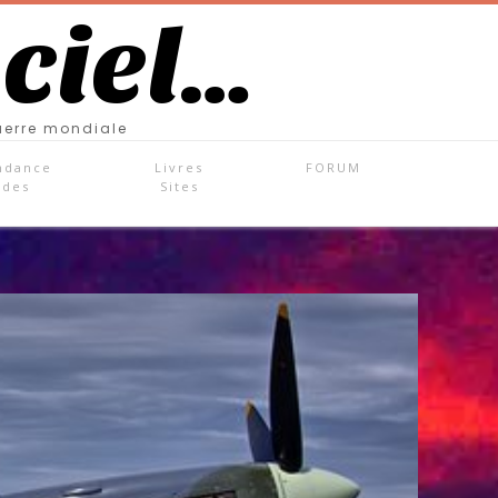
 ciel…
uerre mondiale
ndance
Livres
FORUM
ades
Sites