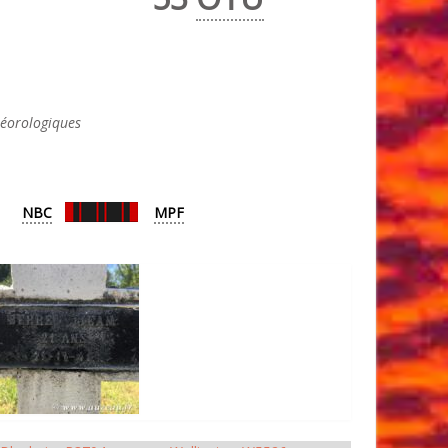
téorologiques
NBC
MPF