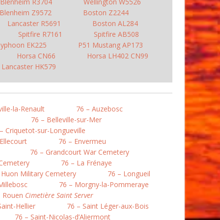
Blenheim R3704
Wellington W5526
Blenheim Z9572
Boston Z2244
Lancaster R5691
Boston AL284
Spitfire R7161
Spitfire AB508
yphoon EK225
P51 Mustang AP173
Horsa CN66
Horsa LH402 CN99
Lancaster HK579
ille-la-Renault
76 – Auzebosc
76 – Belleville-sur-Mer
– Criquetot-sur-Longueville
Ellecourt
76 – Envermeu
76 – Grandcourt War Cemetery
 Cemetery
76 – La Frénaye
 Huon Military Cemetery
76 – Longueil
Millebosc
76 – Morgny-la-Pommeraye
– Rouen
Cimetière Saint Server
aint-Hellier
76 – Saint Léger-aux-Bois
76 – Saint-Nicolas-d’Aliermont