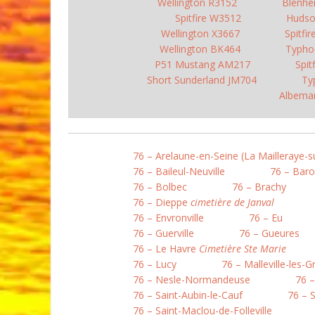
Wellington R3152
Blenhe
Spitfire W3512
Huds
Wellington X3667
Spitfi
Wellington BK464
Typho
P51 Mustang AM217
Spit
Short Sunderland JM704
Ty
Albemar
76 – Arelaune-en-Seine (La Mailleraye-s
76 – Baileul-Neuville
76 – Baro
76 – Bolbec
76 – Brachy
76 – Dieppe
cimetière de Janval
76 – Envronville
76 – Eu
76 – Guerville
76 – Gueures
76 – Le Havre
Cimetière Ste Marie
76 – Lucy
76 – Malleville-les-G
76 – Nesle-Normandeuse
76 –
76 – Saint-Aubin-le-Cauf
76 – 
76 – Saint-Maclou-de-Folleville