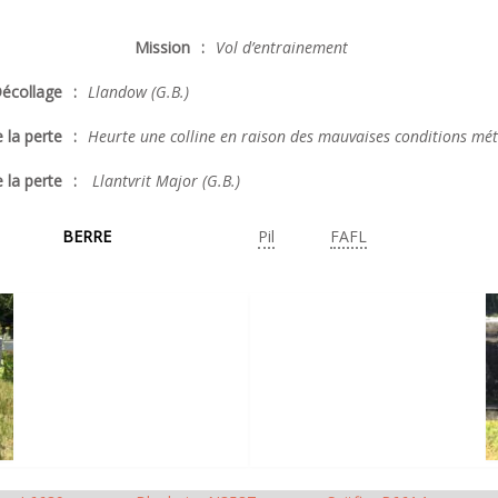
Mission
:
Vol d’entrainement
écollage
:
Llandow (G.B.)
 la perte
:
Heurte une colline en raison des mauvaises conditions mé
 la perte
:
Llantvrit Major (G.B.)
BERRE
Pil
FAFL