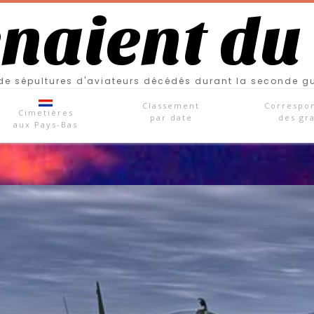
enaient du
e sépultures d'aviateurs décédés durant la seconde g
Classement
Correspo
Cimetières
par date
des gr
aux Pays-Bas