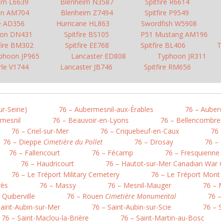
im L6639
Blenheim N3587
Spitfire R6614
on AM704
Blenheim Z7494
Spitfire P9549
re AD356
Hurricane HL863
Swordfish W5908
on DN431
Spitfire BS105
P51 Mustang AM196
fire BM302
Spitfire EE768
Spitfire BL406
T
phoon JP965
Lancaster ED808
Typhoon JR311
le V1744
Lancaster JB746
Spitfire RM656
ur-Seine)
76 – Aubermesnil-aux-Érables
76 – Auberv
mesnil
76 – Beauvoir-en-Lyons
76 – Bellencombre
76 – Criel-sur-Mer
76 – Criquebeuf-en-Caux
76 
76 – Dieppe
Cimetière du Pollet
76 – Drosay
76 – 
76 – Fallencourt
76 – Fécamp
76 – Fresquienne
76 – Haudricourt
76 – Hautot-sur-Mer Canadian War
76 – Le Tréport Military Cemetery
76 – Le Tréport Mont
rès
76 – Massy
76 – Mesnil-Mauger
76 – 
 Quiberville
76 – Rouen
Cimetière Monumental
76 
Saint-Aubin-sur-Mer
76 – Saint-Aubin-sur-Scie
76 – S
76 – Saint-Maclou-la-Brière
76 – Saint-Martin-au-Bosc