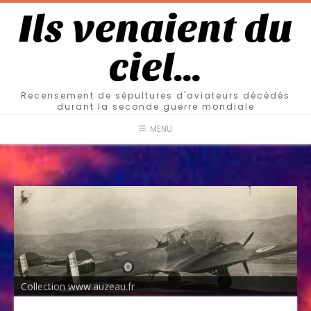
Ils venaient du
ciel…
Recensement de sépultures d'aviateurs décédés
durant la seconde guerre mondiale
MENU
Collection www.auzeau.fr