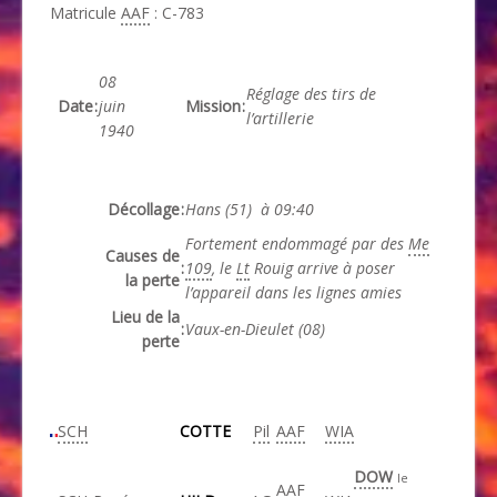
Matricule
AAF
: C-783
08
Réglage des tirs de
Date
:
juin
Mission
:
l’artillerie
1940
Décollage
:
Hans (51) à 09:40
Fortement endommagé par des
Me
Causes de
:
109
, le
Lt
Rouig arrive à poser
la perte
l’appareil dans les lignes amies
Lieu de la
:
Vaux-en-Dieulet (08)
perte
SCH
COTTE
Pil
AAF
WIA
DOW
le
AAF