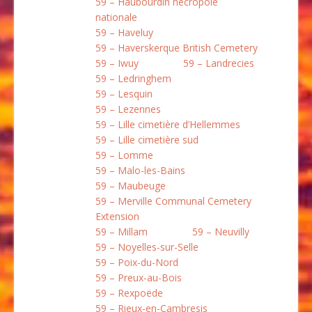
59 – Haubourdin nécropole
nationale
59 – Haveluy
59 – Haverskerque British Cemetery
59 – Iwuy
59 – Landrecies
59 – Ledringhem
59 – Lesquin
59 – Lezennes
59 – Lille cimetière d’Hellemmes
59 – Lille cimetière sud
59 – Lomme
59 – Malo-les-Bains
59 – Maubeuge
59 – Merville Communal Cemetery
Extension
59 – Millam
59 – Neuvilly
59 – Noyelles-sur-Selle
59 – Poix-du-Nord
59 – Preux-au-Bois
59 – Rexpoëde
59 – Rieux-en-Cambresis