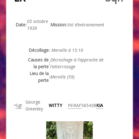
05 octobre
Date
:
Mission
:
Vol d’entrainement
1939
Décollage
:
Merville à 15:10
Causes de
Décrochage à l’approche de
:
la perte
l’atterrissage
Lieu de la
:
Merville (59)
perte
George
Sgt
WITTY
Pil
RAF
565438
KIA
Greenley