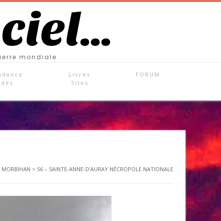
 ciel…
uerre mondiale
ndance
Livres
FORUM
ades
Sites
– MORBIHAN
>
56 – SAINTE-ANNE-D’AURAY NÉCROPOLE NATIONALE