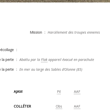
Mission
:
Harcèlement des troupes ennemis
écollage
:
 la perte
:
Abattu par la
Flak
appareil évacué en parachute
 la perte
:
En mer au large des Sables d’Olonne (85)
AJAM
Pil
AAF
COLLÉTER
Obs
AAF