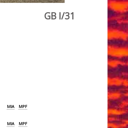
GB I/31
MIA
MPF
MIA
MPF