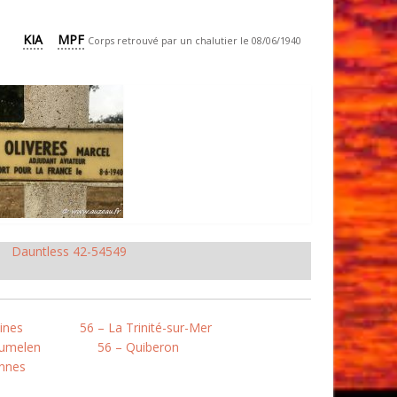
KIA
MPF
Corps retrouvé par un chalutier le 08/06/1940
Dauntless 42-54549
ines
56 – La Trinité-sur-Mer
oumelen
56 – Quiberon
annes