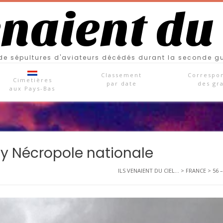
enaient du
e sépultures d'aviateurs décédés durant la seconde g
Classement
Correspo
Cimetières
par date
des gr
aux Pays-Bas
y Nécropole nationale
ILS VENAIENT DU CIEL...
>
FRANCE
>
56 