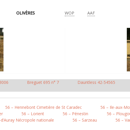
OLIVÈRES
WOP
AAF
3006
Breguet 695 n° 7
Dauntless 42-54565
56 – Hennebont Cimetière de St Caradec
56 – Ile-aux-Mo
er
56 – Lorient
56 – Pénestin
56 – Ploug
-d’Auray Nécropole nationale
56 – Sarzeau
56 – V