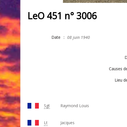
LeO 451 n° 3006
Date
:
08 juin 1940
D
Causes de
Lieu de
Sgt
Raymond Louis
Lt
Jacques