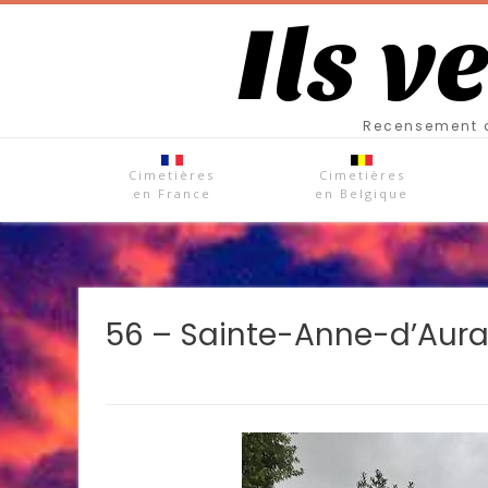
Ils v
Recensement d
Cimetières
Cimetières
en France
en Belgique
56 – Sainte-Anne-d’Aura