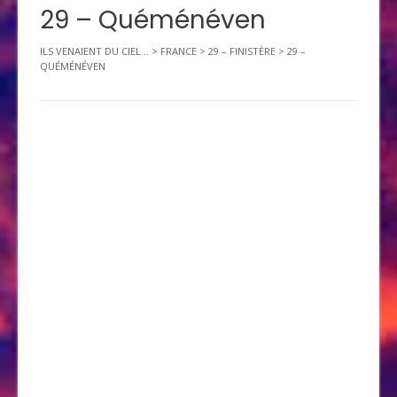
29 – Quéménéven
ILS VENAIENT DU CIEL...
>
FRANCE
>
29 – FINISTÈRE
>
29 –
QUÉMÉNÉVEN