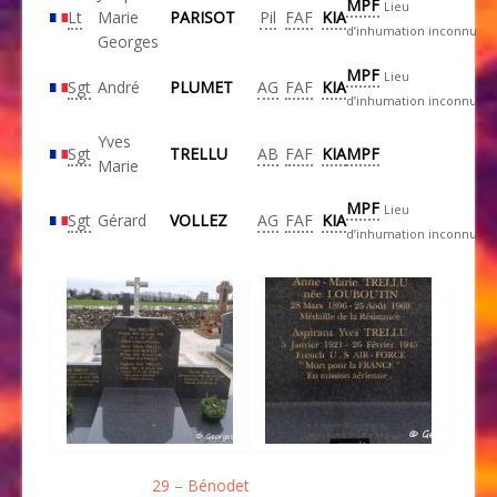
MPF
Lieu
Lt
Marie
PARISOT
Pil
FAF
KIA
d’inhumation inconnu
Georges
MPF
Lieu
Sgt
André
PLUMET
AG
FAF
KIA
d’inhumation inconnu
Yves
Sgt
TRELLU
AB
FAF
KIA
MPF
Marie
MPF
Lieu
Sgt
Gérard
VOLLEZ
AG
FAF
KIA
d’inhumation inconnu
29 – Bénodet