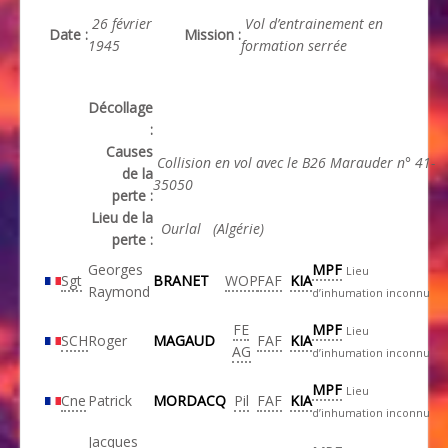
26 février
Vol d’entrainement en
Date :
Mission :
1945
formation serrée
Décollage
:
Causes
Collision en vol avec le B26 Marauder n° 41-
de la
35050
perte :
Lieu de la
Ourlal
(Algérie)
perte :
Georges
MPF
Lieu
Sgt
BRANET
WOP
FAF
KIA
Raymond
d’inhumation inconnu
FE
MPF
Lieu
SCH
Roger
MAGAUD
FAF
KIA
AG
d’inhumation inconnu
MPF
Lieu
Cne
Patrick
MORDACQ
Pil
FAF
KIA
d’inhumation inconnu
Jacques