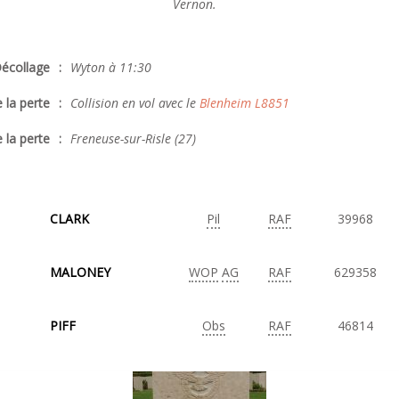
Vernon.
écollage
:
Wyton à 11:30
 la perte
:
Collision en vol avec le
Blenheim L8851
 la perte
:
Freneuse-sur-Risle (27)
CLARK
Pil
RAF
39968
MALONEY
WOP
AG
RAF
629358
PIFF
Obs
RAF
46814