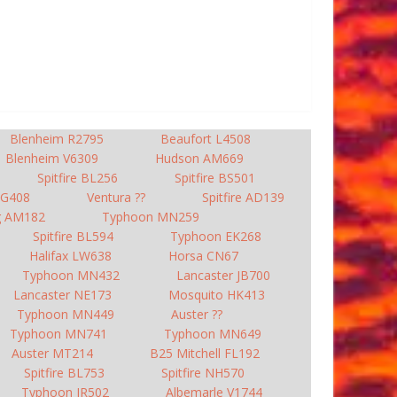
Blenheim R2795
Beaufort L4508
Blenheim V6309
Hudson AM669
Spitfire BL256
Spitfire BS501
DG408
Ventura ??
Spitfire AD139
g AM182
Typhoon MN259
Spitfire BL594
Typhoon EK268
Halifax LW638
Horsa CN67
Typhoon MN432
Lancaster JB700
Lancaster NE173
Mosquito HK413
Typhoon MN449
Auster ??
Typhoon MN741
Typhoon MN649
Auster MT214
B25 Mitchell FL192
Spitfire BL753
Spitfire NH570
Typhoon JR502
Albemarle V1744