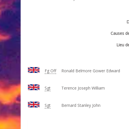
D
Causes de
Lieu de
Fg Off
Ronald Belmore Gower Edward
Sgt
Terence Joseph William
Sgt
Bernard Stanley John