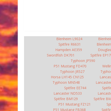
Blenheim L9024
Blenhe
Spitfire R6631
Blenhei
Hampden AE359
Dougla
Swordfish DK701
Spitfire EP1
Typhoon JP590
P51 Mustang FD470
Well
Typhoon JR527
Typho
Horsa LH145 CN125
Lancas
Typhoon MN548
Lancaste
Spitfire EE744
Spitf
Lancaster ND533
Lancast
Spitfire BM129
Spitfire B
P51 Mustang FZ121
Sp
P51 Mustang FB368
Spitf