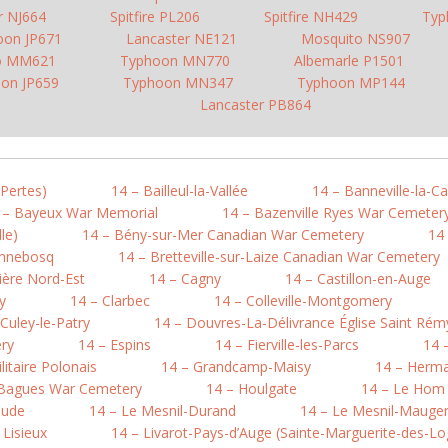
r NJ664
Spitfire PL206
Spitfire NH429
Typ
oon JP671
Lancaster NE121
Mosquito NS907
o MM621
Typhoon MN770
Albemarle P1501
on JP659
Typhoon MN347
Typhoon MP144
Lancaster PB864
-Pertes)
14 – Bailleul-la-Vallée
14 – Banneville-la-
 – Bayeux War Memorial
14 – Bazenville Ryes War Cemeter
le)
14 – Bény-sur-Mer Canadian War Cemetery
14 
onnebosq
14 – Bretteville-sur-Laize Canadian War Cemetery
ière Nord-Est
14 – Cagny
14 – Castillon-en-Auge
y
14 – Clarbec
14 – Colleville-Montgomery
 Culey-le-Patry
14 – Douvres-La-Délivrance Église Saint Rém
ry
14 – Espins
14 – Fierville-les-Parcs
14 
litaire Polonais
14 – Grandcamp-Maisy
14 – Herma
-Bagues War Cemetery
14 – Houlgate
14 – Le Hom (
aude
14 – Le Mesnil-Durand
14 – Le Mesnil-Mauger 
 Lisieux
14 – Livarot-Pays-d’Auge (Sainte-Marguerite-des-Lo