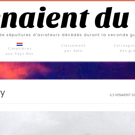
enaient du
e sépultures d'aviateurs décédés durant la seconde g
Classement
Correspo
Cimetières
par date
des gr
aux Pays-Bas
ry
ILS VENAIENT DU