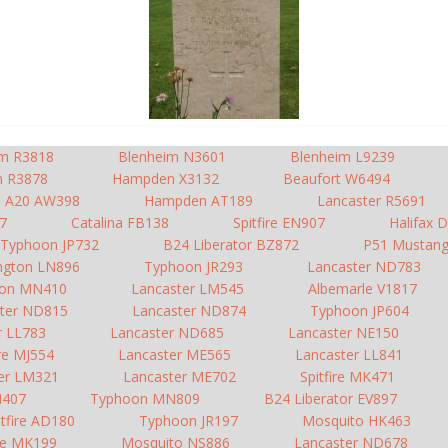
im R3818
Blenheim N3601
Blenheim L9239
m R3878
Hampden X3132
Beaufort W6494
s A20 AW398
Hampden AT189
Lancaster R5691
77
Catalina FB138
Spitfire EN907
Halifax 
Typhoon JP732
B24 Liberator BZ872
P51 Mustan
ington LN896
Typhoon JR293
Lancaster ND783
on MN410
Lancaster LM545
Albemarle V1817
ter ND815
Lancaster ND874
Typhoon JP604
r LL783
Lancaster ND685
Lancaster NE150
ire MJ554
Lancaster ME565
Lancaster LL841
er LM321
Lancaster ME702
Spitfire MK471
M407
Typhoon MN809
B24 Liberator EV897
itfire AD180
Typhoon JR197
Mosquito HK463
ire MK199
Mosquito NS886
Lancaster ND678