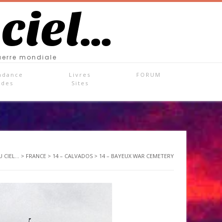
 ciel…
uerre mondiale
ndance
Livres
FORUM
ades
Sites
 CIEL...
>
FRANCE
>
14 – CALVADOS
>
14 – BAYEUX WAR CEMETERY