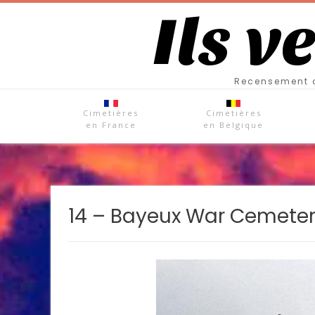
Ils v
Recensement d
Cimetières
Cimetières
en France
en Belgique
14 – Bayeux War Cemete