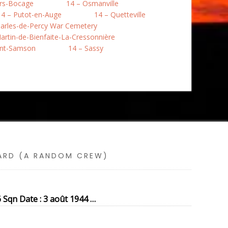
rs-Bocage
14 – Osmanville
14 – Putot-en-Auge
14 – Quetteville
harles-de-Percy War Cemetery
artin-de-Bienfaite-La-Cressonnière
int-Samson
14 – Sassy
SARD (A RANDOM CREW)
Sqn Date : 3 août 1944 …