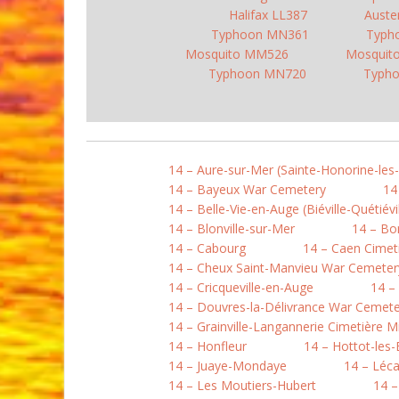
Halifax LL387
Auste
Typhoon MN361
Typh
Mosquito MM526
Mosquit
Typhoon MN720
Typho
14 – Aure-sur-Mer (Sainte-Honorine-les
14 – Bayeux War Cemetery
14
14 – Belle-Vie-en-Auge (Biéville-Quétiévil
14 – Blonville-sur-Mer
14 – B
14 – Cabourg
14 – Caen Cimet
14 – Cheux Saint-Manvieu War Cemeter
14 – Cricqueville-en-Auge
14 –
14 – Douvres-la-Délivrance War Cemete
14 – Grainville-Langannerie Cimetière Mi
14 – Honfleur
14 – Hottot-les
14 – Juaye-Mondaye
14 – Léc
14 – Les Moutiers-Hubert
14 –