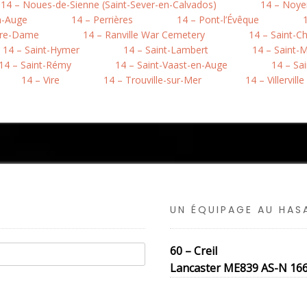
14 – Noues-de-Sienne (Saint-Sever-en-Calvados)
14 – Noye
n-Auge
14 – Perrières
14 – Pont-l’Évêque
otre-Dame
14 – Ranville War Cemetery
14 – Saint-C
14 – Saint-Hymer
14 – Saint-Lambert
14 – Saint-M
14 – Saint-Rémy
14 – Saint-Vaast-en-Auge
14 – Sa
14 – Vire
14 – Trouville-sur-Mer
14 – Villerville
UN ÉQUIPAGE AU HA
60 – Creil
Lancaster ME839 AS-N 166 