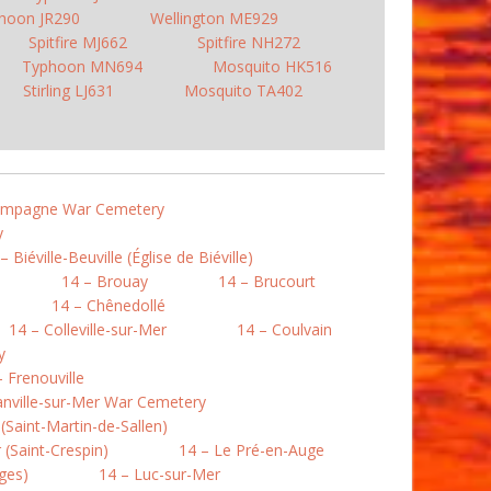
hoon JR290
Wellington ME929
Spitfire MJ662
Spitfire NH272
Typhoon MN694
Mosquito HK516
Stirling LJ631
Mosquito TA402
Campagne War Cemetery
y
– Biéville-Beuville (Église de Biéville)
14 – Brouay
14 – Brucourt
14 – Chênedollé
14 – Colleville-sur-Mer
14 – Coulvain
y
– Frenouville
nville-sur-Mer War Cemetery
Saint-Martin-de-Sallen)
(Saint-Crespin)
14 – Le Pré-en-Auge
ges)
14 – Luc-sur-Mer