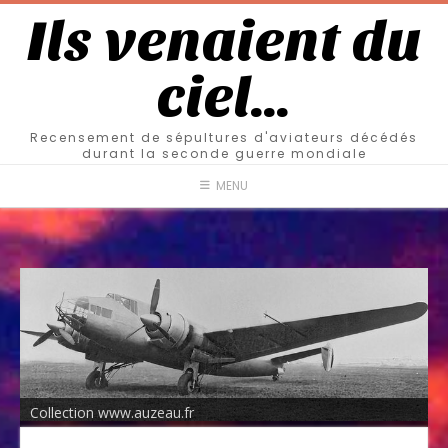
Ils venaient du
ciel…
Recensement de sépultures d'aviateurs décédés
durant la seconde guerre mondiale
MENU
Collection www.auzeau.fr