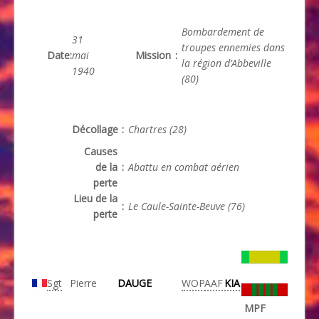
Bombardement de
31
troupes ennemies dans
Date
:
mai
Mission
:
la région d’Abbeville
1940
(80)
Décollage
:
Chartres (28)
Causes
de la
:
Abattu en combat aérien
perte
Lieu de la
:
Le Caule-Sainte-Beuve (76)
perte
Sgt
Pierre
DAUGE
WOP
AAF
KIA
MPF