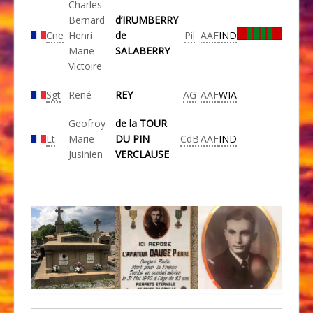
Charles
Bernard
d’IRUMBERRY
Cne
Henri
de
Pil
AAF
IND
Marie
SALABERRY
Victoire
Sgt
René
REY
AG
AAF
WIA
Geofroy
de la TOUR
Lt
Marie
DU PIN
CdB
AAF
IND
Jusinien
VERCLAUSE