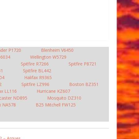
nder P1720
Blenheim V6450
 N6034
Wellington W5729
1
Spitfire R7266
Spitfire P8721
31
Spitfire BL442
904
Halifax R9365
2
Spitfire LZ996
Boston BZ351
ax LL116
Hurricane KZ607
caster ND895
Mosquito DZ310
ax NA578
B25 Mitchell FW125
2 – Arques