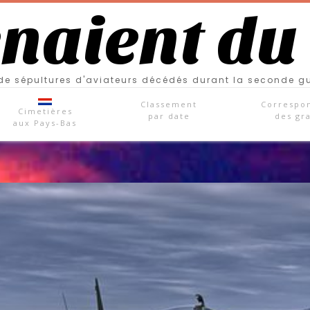
enaient du
e sépultures d'aviateurs décédés durant la seconde g
Classement
Correspo
Cimetières
par date
des gr
aux Pays-Bas