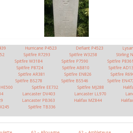
439
Hurricane P4523
Defiant P4523
Lysa
52
Spitfire R7293
Spitfire W3258
Stirling
Spitfire W3184
Spitfire P7590
Spitfire P836
Spitfire P8724
Spitfire AB810
Spitfire AD1
Spitfire AR381
Spitfire EN826
Spitfire R6
Spitfire BS278
Spitfire BS546
Spitfire EN47
n HE500
Spitfire EE732
Spitfire MJ288
Halif
34
Lancaster DV403
Lancaster LL970
Lan
29
Lancaster PB363
Halifax MZ844
Halif
SW245
Spitfire TB336
oulette
62 – Allouagne
62 – Ambleteuse
6