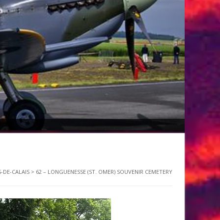
S-DE-CALAIS
>
62 – LONGUENESSE (ST. OMER) SOUVENIR CEMETERY