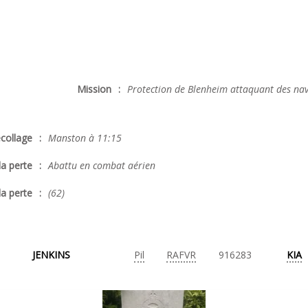
Mission
:
Protection de Blenheim attaquant des nav
collage
:
Manston à 11:15
la perte
:
Abattu en combat aérien
la perte
:
(62)
JENKINS
Pil
RAFVR
916283
KIA