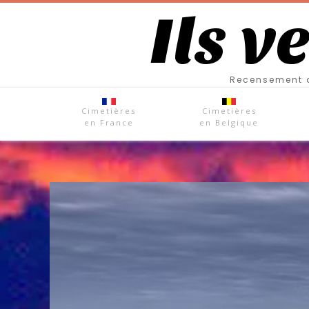
Ils v
Recensement d
Cimetières
Cimetières
en France
en Belgique