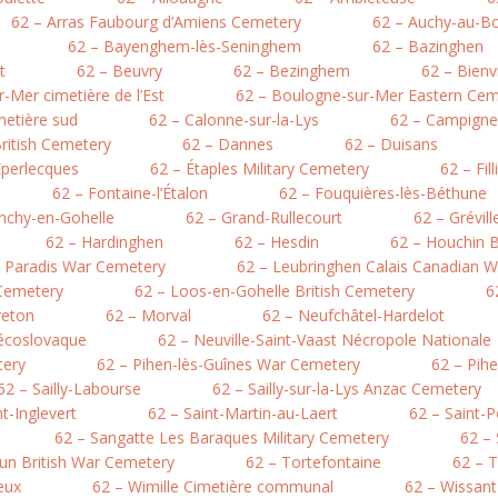
62 – Arras Faubourg d’Amiens Cemetery
62 – Auchy-au-Bo
62 – Bayenghem-lès-Seninghem
62 – Bazinghen
t
62 – Beuvry
62 – Bezinghem
62 – Bienv
-Mer cimetière de l’Est
62 – Boulogne-sur-Mer Eastern Cem
metière sud
62 – Calonne-sur-la-Lys
62 – Campigne
British Cemetery
62 – Dannes
62 – Duisans
Éperlecques
62 – Étaples Military Cemetery
62 – Fil
62 – Fontaine-l’Étalon
62 – Fouquières-lès-Béthune
nchy-en-Gohelle
62 – Grand-Rullecourt
62 – Grévil
62 – Hardinghen
62 – Hesdin
62 – Houchin B
e Paradis War Cemetery
62 – Leubringhen Calais Canadian 
 Cemetery
62 – Loos-en-Gohelle British Cemetery
6
reton
62 – Morval
62 – Neufchâtel-Hardelot
hécoslovaque
62 – Neuville-Saint-Vaast Nécropole Nationale
tery
62 – Pihen-lès-Guînes War Cemetery
62 – Pih
62 – Sailly-Labourse
62 – Sailly-sur-la-Lys Anzac Cemetery
nt-Inglevert
62 – Saint-Martin-au-Laert
62 – Saint-
62 – Sangatte Les Baraques Military Cemetery
62 –
hun British War Cemetery
62 – Tortefontaine
62 – T
eux
62 – Wimille Cimetière communal
62 – Wissant