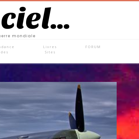
 ciel…
uerre mondiale
ndance
Livres
FORUM
ades
Sites