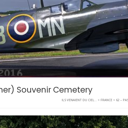
mer) Souvenir Cemetery
ILS VENAIENT DU CIEL...
>
FRANCE
>
62 – PA