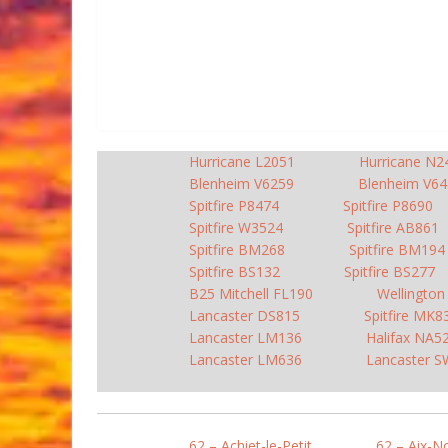
Hurricane L2051
Hurricane N2
Blenheim V6259
Blenheim V64
Spitfire P8474
Spitfire P8690
Spitfire W3524
Spitfire AB861
Spitfire BM268
Spitfire BM194
Spitfire BS132
Spitfire BS277
B25 Mitchell FL190
Wellingto
Lancaster DS815
Spitfire MK8
Lancaster LM136
Halifax NA5
Lancaster LM636
Lancaster 
62 – Achiet-le-Petit
62 – Aix-N