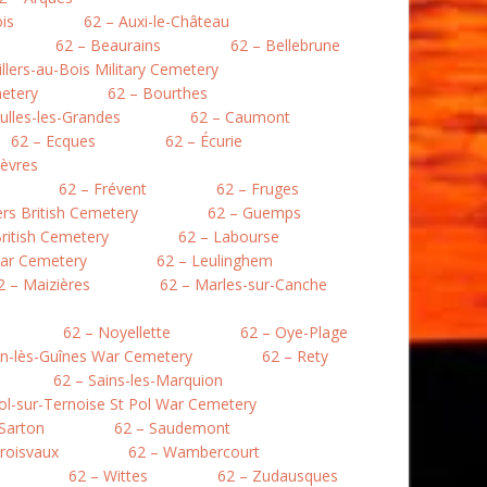
is
62 – Auxi-le-Château
62 – Beaurains
62 – Bellebrune
illers-au-Bois Military Cemetery
etery
62 – Bourthes
ulles-les-Grandes
62 – Caumont
62 – Ecques
62 – Écurie
lièvres
62 – Frévent
62 – Fruges
lers British Cemetery
62 – Guemps
ritish Cemetery
62 – Labourse
War Cemetery
62 – Leulinghem
2 – Maizières
62 – Marles-sur-Canche
62 – Noyellette
62 – Oye-Plage
en-lès-Guînes War Cemetery
62 – Rety
62 – Sains-les-Marquion
Pol-sur-Ternoise St Pol War Cemetery
 Sarton
62 – Saudemont
roisvaux
62 – Wambercourt
62 – Wittes
62 – Zudausques