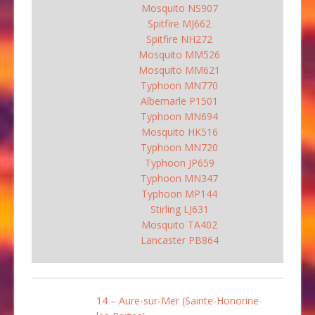
Mosquito NS907
Spitfire MJ662
Spitfire NH272
Mosquito MM526
Mosquito MM621
Typhoon MN770
Albemarle P1501
Typhoon MN694
Mosquito HK516
Typhoon MN720
Typhoon JP659
Typhoon MN347
Typhoon MP144
Stirling LJ631
Mosquito TA402
Lancaster PB864
14 – Aure-sur-Mer (Sainte-Honorine-