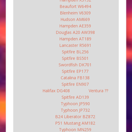
Beaufort W6494
Blenheim V6309
Hudson AM669
Hampden AE359
Douglas A20 AW398
Hampden AT189
Lancaster R5691
Spitfire BL256
Spitfire BS501
Swordfish DK701
Spitfire EP177
Catalina FB138
Spitfire EN907
Halifax DG408
Ventura ??
Spitfire AD139
Typhoon JP590
Typhoon JP732
B24 Liberator BZ872
P51 Mustang AM182
Typhoon MN259