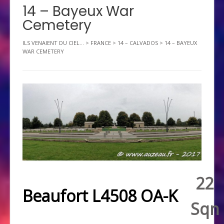
14 – Bayeux War
Cemetery
ILS VENAIENT DU CIEL...
>
FRANCE
>
14 – CALVADOS
>
14 – BAYEUX
WAR CEMETERY
22
Beaufort L4508 OA-K
Sqn