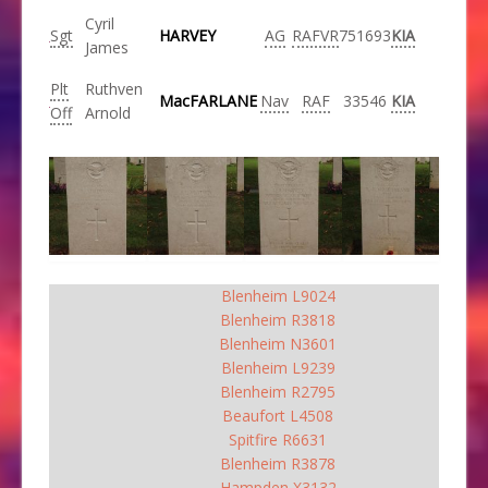
Cyril
Sgt
HARVEY
AG
RAFVR
751693
KIA
James
Plt
Ruthven
MacFARLANE
Nav
RAF
33546
KIA
Off
Arnold
Blenheim L9024
Blenheim R3818
Blenheim N3601
Blenheim L9239
Blenheim R2795
Beaufort L4508
Spitfire R6631
Blenheim R3878
Hampden X3132