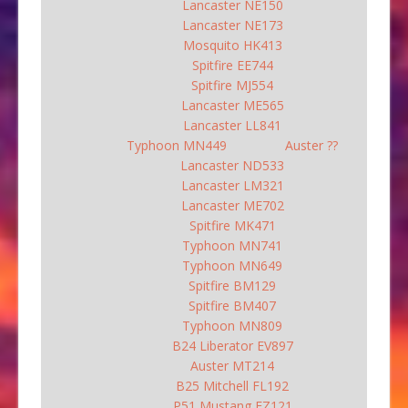
Lancaster NE150
Lancaster NE173
Mosquito HK413
Spitfire EE744
Spitfire MJ554
Lancaster ME565
Lancaster LL841
Typhoon MN449
Auster ??
Lancaster ND533
Lancaster LM321
Lancaster ME702
Spitfire MK471
Typhoon MN741
Typhoon MN649
Spitfire BM129
Spitfire BM407
Typhoon MN809
B24 Liberator EV897
Auster MT214
B25 Mitchell FL192
P51 Mustang FZ121