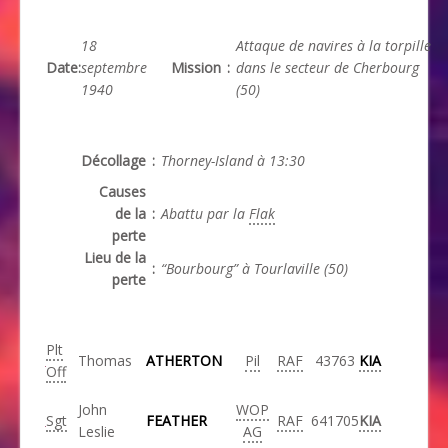
18
Attaque de navires à la torpille
Date
:
septembre
Mission
:
dans le secteur de Cherbourg
1940
(50)
Décollage
:
Thorney-Island à 13:30
Causes
de la
:
Abattu par la
Flak
perte
Lieu de la
:
“Bourbourg” à Tourlaville (50)
perte
Plt
Thomas
ATHERTON
Pil
RAF
43763
KIA
Off
John
WOP
Sgt
FEATHER
RAF
641705
KIA
Leslie
AG