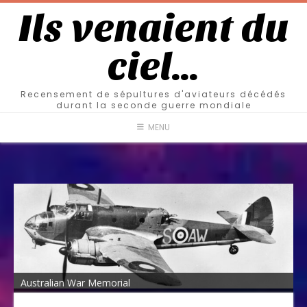
Ils venaient du
ciel…
Recensement de sépultures d'aviateurs décédés
durant la seconde guerre mondiale
MENU
Australian War Memorial