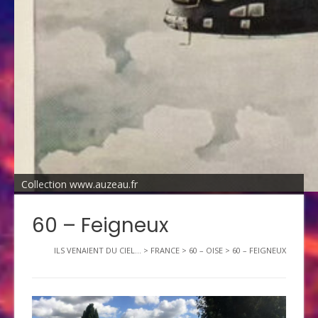
Collection www.auzeau.fr
60 – Feigneux
ILS VENAIENT DU CIEL...
>
FRANCE
>
60 – OISE
>
60 – FEIGNEUX