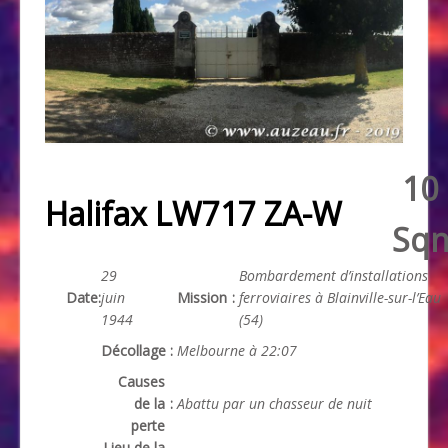
10
Halifax LW717 ZA-W
Sq
29
Bombardement d’installations
Date
:
juin
Mission
:
ferroviaires à Blainville-sur-l’Eau
1944
(54)
Décollage
:
Melbourne à 22:07
Causes
de la
:
Abattu par un chasseur de nuit
perte
Lieu de la