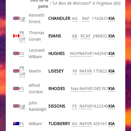
:
“Le Bois de Morcourt” à Feigneux (60)
perte
Kenneth
Sgt
CHANDLER
AG
RAF
1162631
KIA
Ernest
Plt
Thomas
EVANS
AB
RCAF
J/86832
KIA
Off
Govan
Leonard
FS
HUGHES
WOP
RAFVR
1442941
KIA
William
Plt
Martin
LISESEY
Pil
RAFVR
175822
KIA
Off
Alfred
FS
RHODES
Nav
RAFVR
1585767
KIA
Gordon
John
Sgt
SISSONS
FE
RAFVR
1622340
KIA
Randolph
FS
William
TUDBERRY
AG
RAFVR
429161
KIA