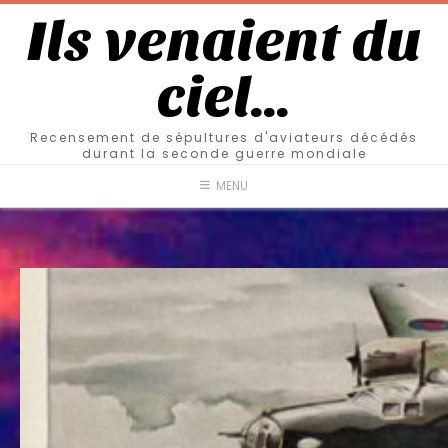
Ils venaient du
ciel…
Recensement de sépultures d'aviateurs décédés
durant la seconde guerre mondiale
MENU