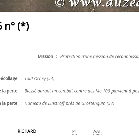
n° (*)
Mission
:
Protection d’une mission de reconnaiss
écollage
:
Toul-Ochey (54)
 la perte
:
Blessé durant un combat contre des
Me 109
parvient à pos
 la perte
:
Hameau de Linstroff près de Grostenquin (57)
RICHARD
Pil
AAF