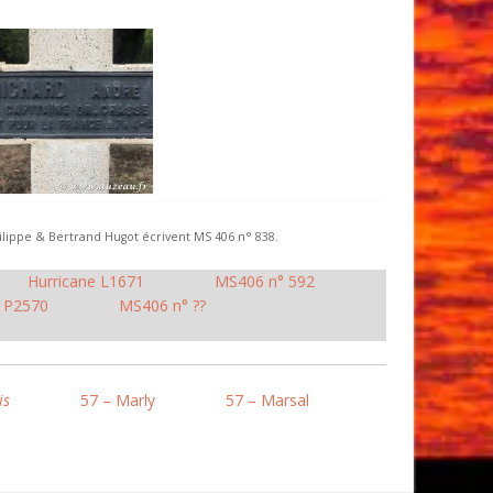
hilippe & Bertrand Hugot écrivent MS 406 n° 838.
Hurricane L1671
MS406 n° 592
e P2570
MS406 n° ??
is
57 – Marly
57 – Marsal