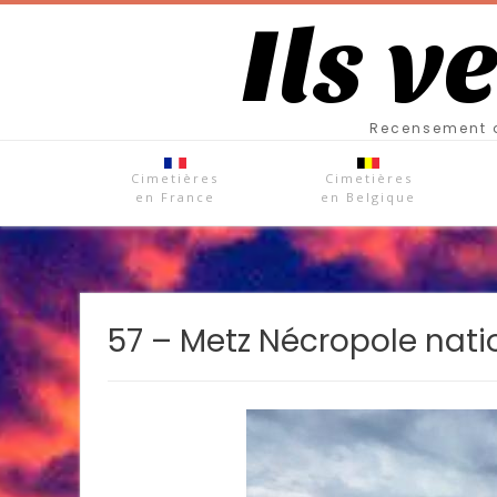
Ils v
Recensement d
Cimetières
Cimetières
en France
en Belgique
57 – Metz Nécropole nati