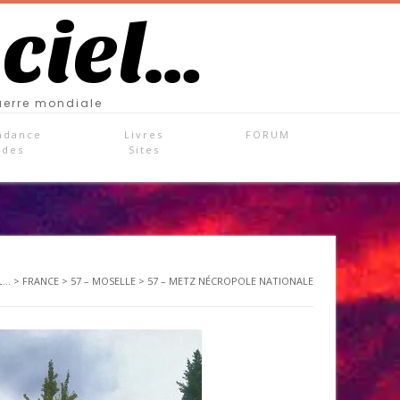
 ciel…
uerre mondiale
ndance
Livres
FORUM
ades
Sites
...
>
FRANCE
>
57 – MOSELLE
>
57 – METZ NÉCROPOLE NATIONALE