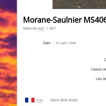
Morane-Saulnier MS406 
Matricule
AAF
: L-867
Date
:
07 avril 1940
D
Causes de
Lieu de
Cne
Marie René André