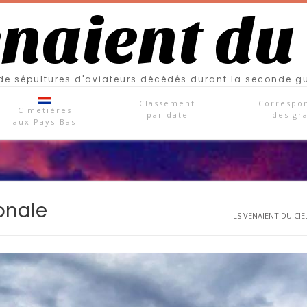
enaient du
e sépultures d'aviateurs décédés durant la seconde g
Classement
Correspo
Cimetières
par date
des gr
aux Pays-Bas
onale
ILS VENAIENT DU CIEL