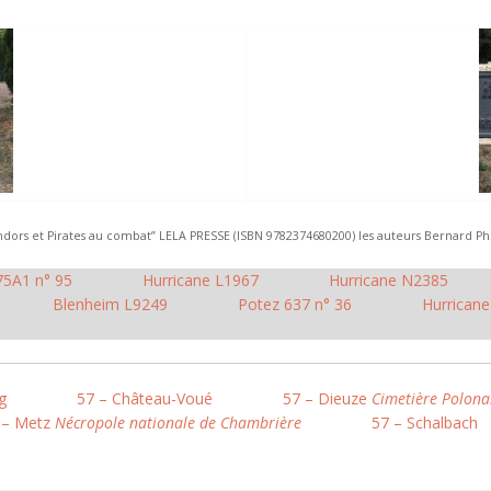
 Condors et Pirates au combat” LELA PRESSE (ISBN 9782374680200) les auteurs Bernard P
75A1 n° 95
Hurricane L1967
Hurricane N2385
Blenheim L9249
Potez 637 n° 36
Hurrican
g
57 – Château-Voué
57 – Dieuze
Cimetière Polona
 – Metz
Nécropole nationale de Chambrière
57 – Schalbach