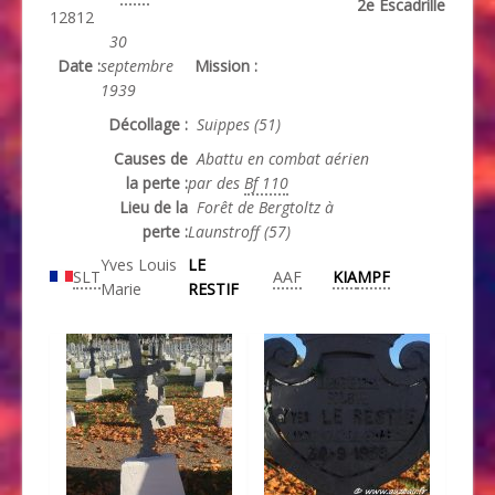
2e Escadrille
12812
30
Date :
septembre
Mission :
1939
Décollage :
Suippes (51)
Causes de
Abattu en combat aérien
la perte :
par des
Bf 110
Lieu de la
Forêt de Bergtoltz à
perte :
Launstroff (57)
Yves Louis
LE
SLT
AAF
KIA
MPF
Marie
RESTIF