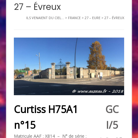
27 – Évreux
ILS VENAIENT DU CIEL...
>
FRANCE
>
27 – EURE
>
27 – ÉVREUX
Curtiss H75A1
GC
n°15
I/5
Matricule
AAF
: X814 – N° de série :