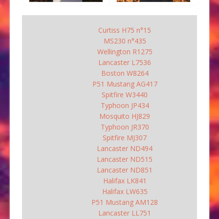
Curtiss H75 n°15
MS230 n°435
Wellington R1275
Lancaster L7536
Boston W8264
P51 Mustang AG417
Spitfire W3440
Typhoon JP434
Mosquito HJ829
Typhoon JR370
Spitfire MJ307
Lancaster ND494
Lancaster ND515
Lancaster ND851
Halifax LK841
Halifax LW635
P51 Mustang AM128
Lancaster LL751