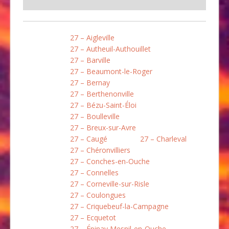
27 – Aigleville
27 – Autheuil-Authouillet
27 – Barville
27 – Beaumont-le-Roger
27 – Bernay
27 – Berthenonville
27 – Bézu-Saint-Éloi
27 – Boulleville
27 – Breux-sur-Avre
27 – Caugé
27 – Charleval
27 – Chéronvilliers
27 – Conches-en-Ouche
27 – Connelles
27 – Corneville-sur-Risle
27 – Coulongues
27 – Criquebeuf-la-Campagne
27 – Ecquetot
27 – Épinay Mesnil-en-Ouche