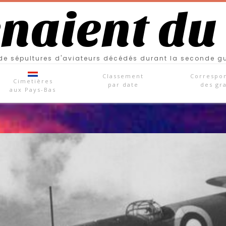
enaient du
e sépultures d'aviateurs décédés durant la seconde g
Classement
Correspo
Cimetières
par date
des gr
aux Pays-Bas