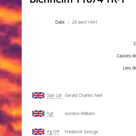
Date
:
20 avril 1941
D
Causes de
Lieu de
Sqn Ldr
Gerald Charles Neil
Sgt
Gordon William
Fg Off
Frederick George