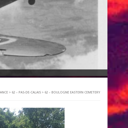
RANCE
>
62 – PAS-DE-CALAIS
>
62 – BOULOGNE EASTERN CEMETERY