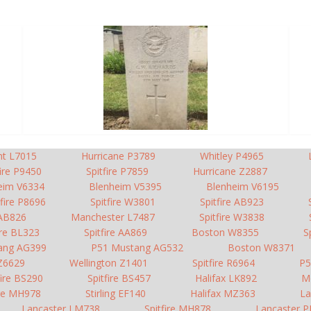
nt L7015
Hurricane P3789
Whitley P4965
fire P9450
Spitfire P7859
Hurricane Z2887
eim V6334
Blenheim V5395
Blenheim V6195
tfire P8696
Spitfire W3801
Spitfire AB923
 AB826
Manchester L7487
Spitfire W3838
ire BL323
Spitfire AA869
Boston W8355
S
ang AG399
P51 Mustang AG532
Boston W8371
 Z6629
Wellington Z1401
Spitfire R6964
P5
fire BS290
Spitfire BS457
Halifax LK892
M
ire MH978
Stirling EF140
Halifax MZ363
La
Lancaster LM738
Spitfire MH878
Lancaster 