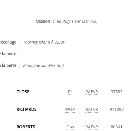
Mission
:
Boulogne-sur-Mer (62)
écollage
:
Thorney Island à 22:00
 la perte
:
 la perte
:
Boulogne-sur-Mer (62)
CLOSE
Pil
RAFVR
37383
RICHARDS
WOP
RAFVR
911097
ROBERTS
Obs
RAFVR
80841