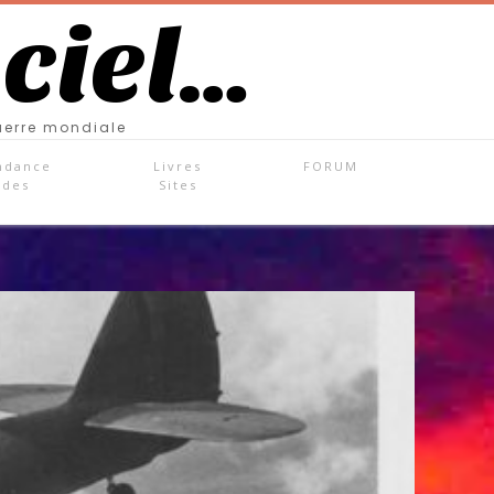
 ciel…
uerre mondiale
ndance
Livres
FORUM
ades
Sites