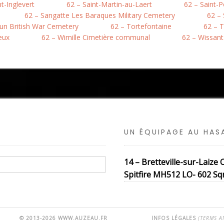
nt-Inglevert
62 – Saint-Martin-au-Laert
62 – Saint-
62 – Sangatte Les Baraques Military Cemetery
62 –
hun British War Cemetery
62 – Tortefontaine
62 – T
eux
62 – Wimille Cimetière communal
62 – Wissant
UN ÉQUIPAGE AU HA
14 – Bretteville-sur-Laiz
Spitfire MH512 LO- 602 Sqn 
© 2013-2026 WWW.AUZEAU.FR
INFOS LÉGALES
(TERMS A