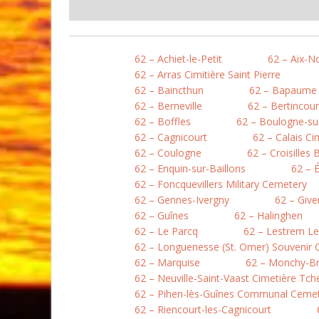
62 – Achiet-le-Petit
62 – Aix-N
62 – Arras Cimitière Saint Pierre
62 – Baincthun
62 – Bapaume
62 – Berneville
62 – Bertincour
62 – Boffles
62 – Boulogne-sur
62 – Cagnicourt
62 – Calais Ci
62 – Coulogne
62 – Croisilles 
62 – Enquin-sur-Baillons
62 – 
62 – Foncquevillers Military Cemetery
62 – Gennes-Ivergny
62 – Give
62 – Guînes
62 – Halinghen
62 – Le Parcq
62 – Lestrem L
62 – Longuenesse (St. Omer) Souvenir
62 – Marquise
62 – Monchy-B
62 – Neuville-Saint-Vaast Cimetière Tc
62 – Pihen-lès-Guînes Communal Ceme
62 – Riencourt-les-Cagnicourt