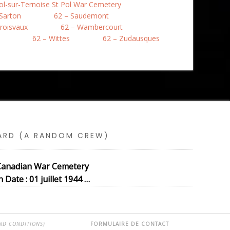
Pol-sur-Ternoise St Pol War Cemetery
 Sarton
62 – Saudemont
roisvaux
62 – Wambercourt
62 – Wittes
62 – Zudausques
SARD (A RANDOM CREW)
e Canadian War Cemetery
Date : 01 juillet 1944 …
ND CONDITIONS)
FORMULAIRE DE CONTACT