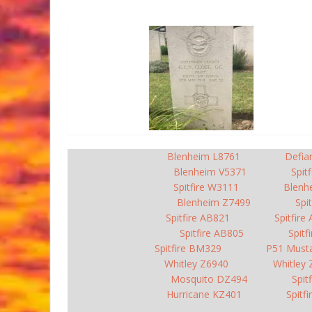
Blenheim L8761
Defia
Blenheim V5371
Spit
Spitfire W3111
Blenh
Blenheim Z7499
Spi
Spitfire AB821
Spitfire
Spitfire AB805
Spitf
Spitfire BM329
P51 Must
Whitley Z6940
Whitley
Mosquito DZ494
Spit
Hurricane KZ401
Spitf