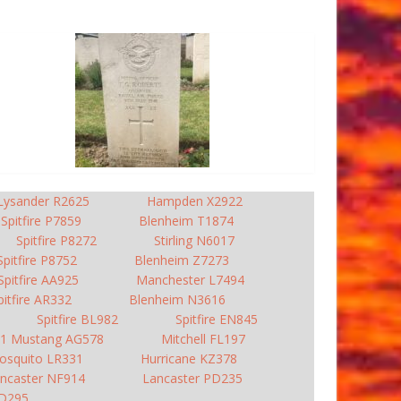
Lysander R2625
Hampden X2922
Spitfire P7859
Blenheim T1874
Spitfire P8272
Stirling N6017
Spitfire P8752
Blenheim Z7273
Spitfire AA925
Manchester L7494
pitfire AR332
Blenheim N3616
Spitfire BL982
Spitfire EN845
1 Mustang AG578
Mitchell FL197
osquito LR331
Hurricane KZ378
ncaster NF914
Lancaster PD235
PD295