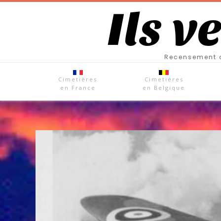
Ils v
Recensement d
Cimetières
Cimetières
en France
en Belgique