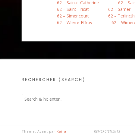
62 – Sainte-Catherine
62 – Sai
62 – Saint-Tricat
62 – Samer
62 – Simencourt
62 – Terlinct
62 – Wierre-Effroy
62 – Wimer
RECHERCHER (SEARCH)
Theme: Avant par
Kaira
REMERCIEMENTS