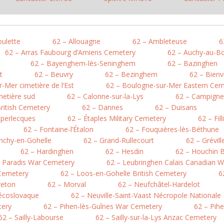
oulette
62 – Allouagne
62 – Ambleteuse
6
62 – Arras Faubourg d’Amiens Cemetery
62 – Auchy-au-Bo
62 – Bayenghem-lès-Seninghem
62 – Bazinghen
t
62 – Beuvry
62 – Bezinghem
62 – Bienv
-Mer cimetière de l’Est
62 – Boulogne-sur-Mer Eastern Cem
metière sud
62 – Calonne-sur-la-Lys
62 – Campigne
British Cemetery
62 – Dannes
62 – Duisans
Éperlecques
62 – Étaples Military Cemetery
62 – Fil
62 – Fontaine-l’Étalon
62 – Fouquières-lès-Béthune
nchy-en-Gohelle
62 – Grand-Rullecourt
62 – Grévil
62 – Hardinghen
62 – Hesdin
62 – Houchin B
e Paradis War Cemetery
62 – Leubringhen Calais Canadian 
 Cemetery
62 – Loos-en-Gohelle British Cemetery
6
reton
62 – Morval
62 – Neufchâtel-Hardelot
hécoslovaque
62 – Neuville-Saint-Vaast Nécropole Nationale
tery
62 – Pihen-lès-Guînes War Cemetery
62 – Pih
62 – Sailly-Labourse
62 – Sailly-sur-la-Lys Anzac Cemetery