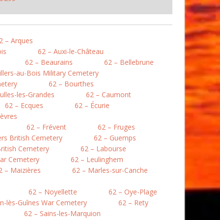
2 – Arques
is
62 – Auxi-le-Château
62 – Beaurains
62 – Bellebrune
illers-au-Bois Military Cemetery
etery
62 – Bourthes
ulles-les-Grandes
62 – Caumont
62 – Ecques
62 – Écurie
lièvres
62 – Frévent
62 – Fruges
lers British Cemetery
62 – Guemps
ritish Cemetery
62 – Labourse
War Cemetery
62 – Leulinghem
2 – Maizières
62 – Marles-sur-Canche
62 – Noyellette
62 – Oye-Plage
en-lès-Guînes War Cemetery
62 – Rety
62 – Sains-les-Marquion