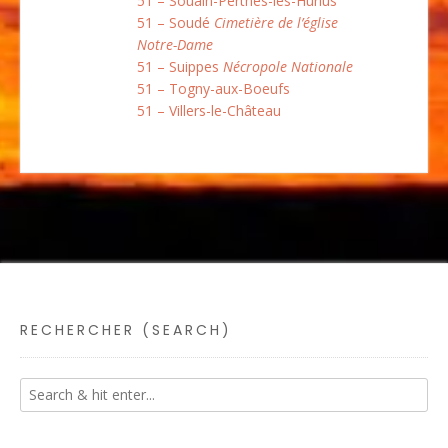
51 – Souain-Perthes-lès-Hurlus
51 – Soudé
Cimetière de l’église
Notre-Dame
51 – Suippes
Nécropole Nationale
51 – Togny-aux-Boeufs
51 – Villers-le-Château
RECHERCHER (SEARCH)