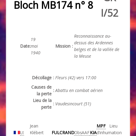
Bloch MB174 n° 8
I/52
Reconnaissance au-
19
dessus des Ardennes
Date
:
mai
Mission
:
belges et de la vallée de
1940
la Meuse
Décollage
:
Fleurs (42) vers 17:00
Causes de
:
Abattu en combat aérien
la perte
Lieu de la
:
Vaudesincourt (51)
perte
Jean
MPF
Lieu
Lt
Klébert
FULCRAND
Obs
AAF
KIA
d’inhumation