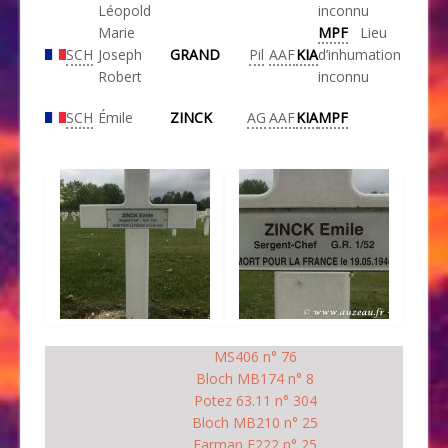
Léopold
inconnu
Marie
MPF
Lieu
SCH
Joseph
GRAND
Pil
AAF
KIA
d’inhumation
Robert
inconnu
SCH
Émile
ZINCK
AG
AAF
KIA
MPF
MS406 n° 76
Bloch MB174 n° 8
Potez 63.11 n° 304
Bloch MB210 n° 25
Farman F222 n° 25