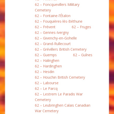
62 – Foncquevillers Military
Cemetery
62 – Fontaine-l’Étalon
62 – Fouquières-lès-Béthune
62 – Frévent
62 – Fruges
62 – Gennes-Ivergny
62 – Givenchy-en-Gohelle
62 – Grand-Rullecourt
62 – Grévillers British Cemetery
62 – Guemps
62 – Guînes
62 – Halinghen
62 – Hardinghen
62 – Hesdin
62 – Houchin British Cemetery
62 – Labourse
62 – Le Parcq
62 – Lestrem Le Paradis War
Cemetery
62 – Leubringhen Calais Canadian
War Cemetery