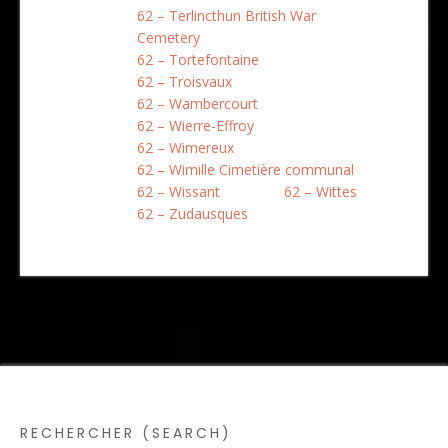
62 – Terlincthun British War
Cemetery
62 – Tortefontaine
62 – Troisvaux
62 – Wambercourt
62 – Wierre-Effroy
62 – Wimereux
62 – Wimille Cimetière communal
62 – Wissant
62 – Wittes
62 – Zudausques
RECHERCHER (SEARCH)