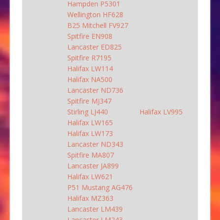
Hampden P5301
Wellington HF628
B25 Mitchell FV927
Spitfire EN908
Lancaster ED825
Spitfire R7195
Halifax LW114
Halifax NA500
Lancaster ND736
Spitfire MJ347
Stirling LJ440
Halifax LV995
Halifax LW165
Halifax LW173
Lancaster ND343
Spitfire MA807
Lancaster JA899
Halifax LW621
P51 Mustang AG476
Halifax MZ363
Lancaster LM439
Lancaster LM243