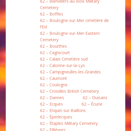
62 – Bienvillers-au-Bois Military
Cemetery
62 – Boffles
62 – Boulogne-sur-Mer cimetière de
l’Est
62 – Boulogne-sur-Mer Eastern
Cemetery
62 – Bourthes
62 – Cagnicourt
62 – Calais Cimetière sud
62 – Calonne-sur-la-Lys
62 – Campigneulles-les-Grandes
62 – Caumont
62 – Coulogne
62 – Croisilles British Cemetery
62 – Dannes
62 – Duisans
62 – Ecques
62 – Écurie
62 – Enquin-sur-Baillons
62 – Éperlecques
62 – Étaples Military Cemetery
62 – Fillièvres