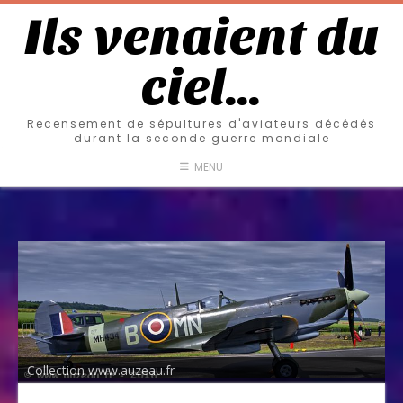
Ils venaient du
ciel…
Recensement de sépultures d'aviateurs décédés
durant la seconde guerre mondiale
MENU
Collection www.auzeau.fr