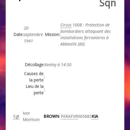
Sqn
Circus
100B : Protection de
20
bombardiers attaquant des
Date
:
septembre
Mission
:
installations ferroviaires à
1941
Abbeville (80)
Décollage
:
Kenley à 14:50
Causes de
:
la perte
Lieu de la
:
perte
Ivor
Sgt
BROWN
Pil
RAFVR
965683
KIA
Morrison