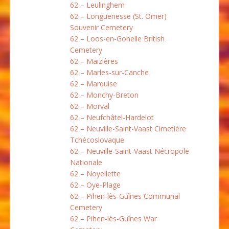
62 – Leulinghem
62 – Longuenesse (St. Omer)
Souvenir Cemetery
62 – Loos-en-Gohelle British
Cemetery
62 – Maizières
62 – Marles-sur-Canche
62 – Marquise
62 – Monchy-Breton
62 – Morval
62 – Neufchâtel-Hardelot
62 – Neuville-Saint-Vaast Cimetière
Tchécoslovaque
62 – Neuville-Saint-Vaast Nécropole
Nationale
62 – Noyellette
62 – Oye-Plage
62 – Pihen-lès-Guînes Communal
Cemetery
62 – Pihen-lès-Guînes War