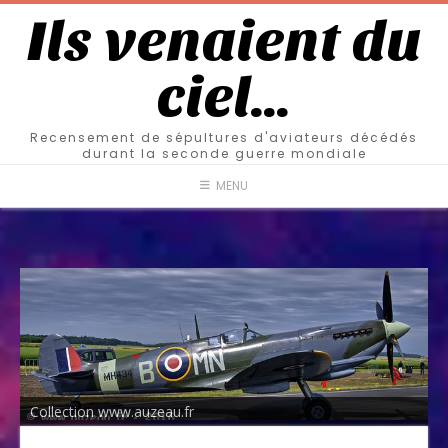
Ils venaient du
ciel…
Recensement de sépultures d'aviateurs décédés
durant la seconde guerre mondiale
MENU
Collection www.auzeau.fr