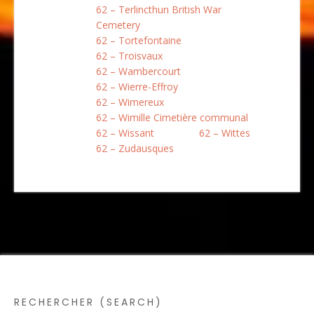
62 – Terlincthun British War
Cemetery
62 – Tortefontaine
62 – Troisvaux
62 – Wambercourt
62 – Wierre-Effroy
62 – Wimereux
62 – Wimille Cimetière communal
62 – Wissant
62 – Wittes
62 – Zudausques
RECHERCHER (SEARCH)