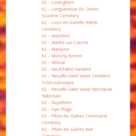
62 – Leulinghem
62 – Longuenesse (St. Omer)
Souvenir Cemetery
62 – Loos-en-Gohelle British
Cemetery
62 – Maizières
62 – Marles-sur-Canche
62 – Marquise
62 – Monchy-Breton
62 – Morval
62 – Neufchâtel-Hardelot
62 – Neuville-Saint-Vaast Cimetière
Tchécoslovaque
62 – Neuville-Saint-Vaast Nécropole
Nationale
62 – Noyellette
62 – Oye-Plage
62 – Pihen-lès-Guînes Communal
Cemetery
62 – Pihen-lès-Guînes War
Cemetery