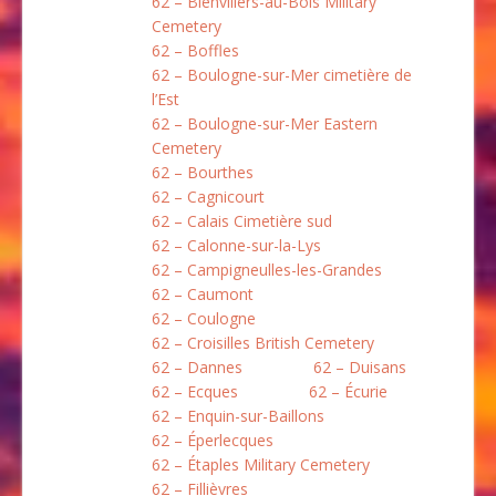
62 – Bienvillers-au-Bois Military
Cemetery
62 – Boffles
62 – Boulogne-sur-Mer cimetière de
l’Est
62 – Boulogne-sur-Mer Eastern
Cemetery
62 – Bourthes
62 – Cagnicourt
62 – Calais Cimetière sud
62 – Calonne-sur-la-Lys
62 – Campigneulles-les-Grandes
62 – Caumont
62 – Coulogne
62 – Croisilles British Cemetery
62 – Dannes
62 – Duisans
62 – Ecques
62 – Écurie
62 – Enquin-sur-Baillons
62 – Éperlecques
62 – Étaples Military Cemetery
62 – Fillièvres