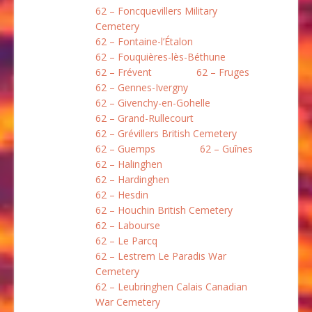
62 – Foncquevillers Military
Cemetery
62 – Fontaine-l’Étalon
62 – Fouquières-lès-Béthune
62 – Frévent
62 – Fruges
62 – Gennes-Ivergny
62 – Givenchy-en-Gohelle
62 – Grand-Rullecourt
62 – Grévillers British Cemetery
62 – Guemps
62 – Guînes
62 – Halinghen
62 – Hardinghen
62 – Hesdin
62 – Houchin British Cemetery
62 – Labourse
62 – Le Parcq
62 – Lestrem Le Paradis War
Cemetery
62 – Leubringhen Calais Canadian
War Cemetery