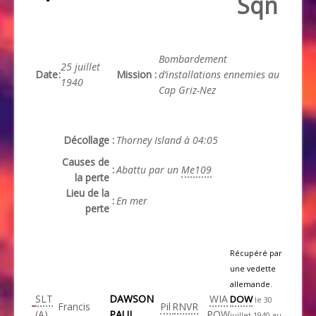
Sqn
Bombardement
25 juillet
Date
:
Mission
:
d’installations ennemies au
1940
Cap Griz-Nez
Décollage
:
Thorney Island à 04:05
Causes de
:
Abattu par un
Me109
la perte
Lieu de la
:
En mer
perte
Récupéré par
une vedette
allemande.
SLT
DAWSON
WIA
DOW
le 30
Francis
Pil
RNVR
(A)
PAUL
POW
juillet 1940 au