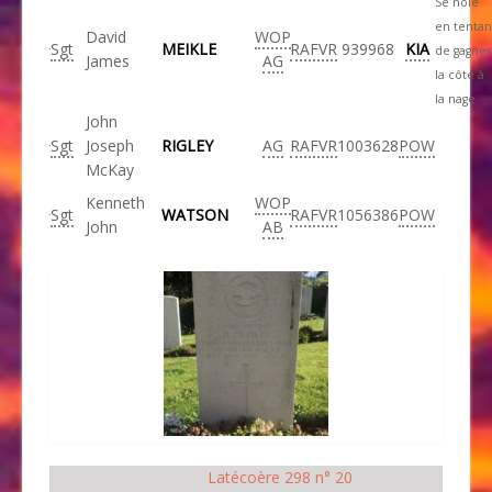
Se noie
en tentan
David
WOP
Sgt
MEIKLE
RAFVR
939968
KIA
de gagner
James
AG
la côte à
la nage
John
Sgt
Joseph
RIGLEY
AG
RAFVR
1003628
POW
McKay
Kenneth
WOP
Sgt
WATSON
RAFVR
1056386
POW
John
AB
Latécoère 298 n° 20