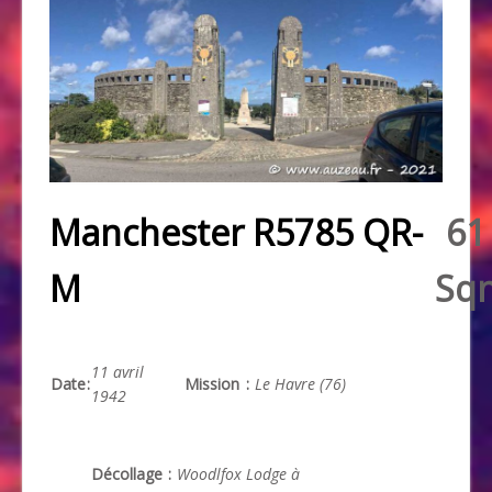
Manchester R5785 QR-
61
M
Sq
11 avril
Date
:
Mission
:
Le Havre (76)
1942
Décollage
:
Woodlfox Lodge à