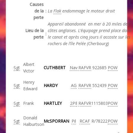
Causes
de la
:
La
Flak
endommage le moteur droit
perte
Appareil abandonné en mer à 20 miles des
Lieu de la
côtes anglaises. L’équipage prend place dans
:
perte
le
canot et après
cinq jours il accoste sur les
rochers de l’île Pelée (Cherbourg)
Albert
Sgt
CUTHBERT
Nav
RAFVR
922685
POW
Victor
Henry
Sgt
HARDY
AG
RAFVR
552439
POW
Edward
Sgt
Frank
HARTLEY
2PIl
RAFVR
1115803
POW
Donald
Sgt
McSPORRAN
Pil
RCAF
R/78222
POW
Halburtson