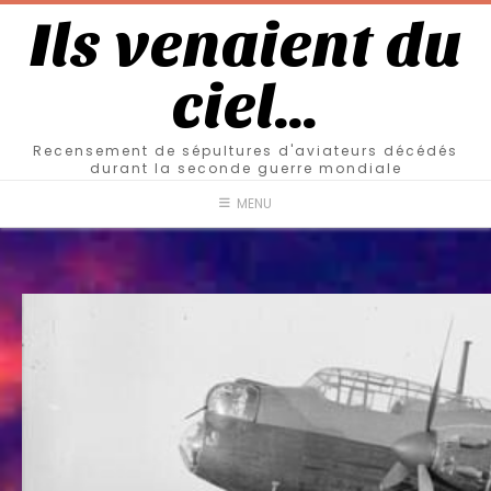
Ils venaient du
ciel…
Recensement de sépultures d'aviateurs décédés
durant la seconde guerre mondiale
MENU