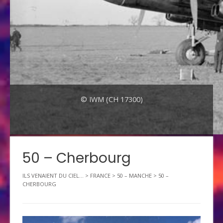
© IWM (CH 17300)
50 – Cherbourg
ILS VENAIENT DU CIEL...
>
FRANCE
>
50 – MANCHE
>
50 –
CHERBOURG