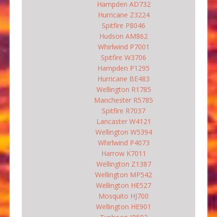
Hampden AD732
Hurricane Z3224
Spitfire P8046
Hudson AM862
Whirlwind P7001
Spitfire W3706
Hampden P1295
Hurricane BE483
Wellington R1785
Manchester R5785
Spitfire R7037
Lancaster W4121
Wellington W5394
Whirlwind P4073
Harrow K7011
Wellington Z1387
Wellington MP542
Wellington HE527
Mosquito HJ700
Wellington HE901