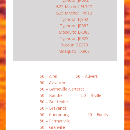
Typhoon JP592
B25 Mitchell FL707
B25 Mitchell FV912
Typhoon EJ902
Typhoon JR383
Mosquito LR386
Typhoon JR323
Boston BZ279
Mosquito HX968
50 – Airel
50 – Auvers
50 – Avranches
50 – Barneville-Carteret
50 – Baudre
50 – Biville
50 – Bretteville
50 – Brévands
50 – Cherbourg
50 – Équilly
50 – Fermanville
50 – Granville