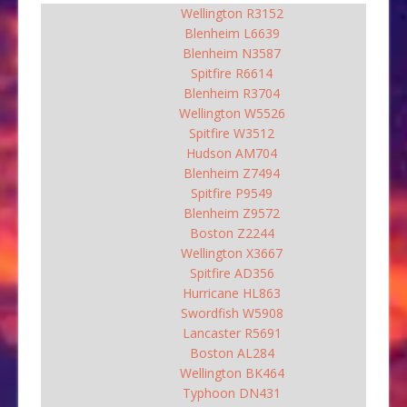
Wellington R3152
Blenheim L6639
Blenheim N3587
Spitfire R6614
Blenheim R3704
Wellington W5526
Spitfire W3512
Hudson AM704
Blenheim Z7494
Spitfire P9549
Blenheim Z9572
Boston Z2244
Wellington X3667
Spitfire AD356
Hurricane HL863
Swordfish W5908
Lancaster R5691
Boston AL284
Wellington BK464
Typhoon DN431