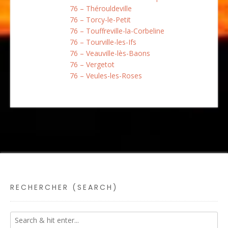
76 – Thérouldeville
76 – Torcy-le-Petit
76 – Touffreville-la-Corbeline
76 – Tourville-les-Ifs
76 – Veauville-lès-Baons
76 – Vergetot
76 – Veules-les-Roses
RECHERCHER (SEARCH)