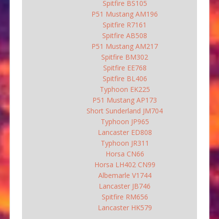
Spitfire BS105
P51 Mustang AM196
Spitfire R7161
Spitfire AB508
P51 Mustang AM217
Spitfire BM302
Spitfire EE768
Spitfire BL406
Typhoon EK225
P51 Mustang AP173
Short Sunderland JM704
Typhoon JP965
Lancaster ED808
Typhoon JR311
Horsa CN66
Horsa LH402 CN99
Albemarle V1744
Lancaster JB746
Spitfire RM656
Lancaster HK579