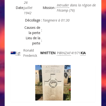
26
Intruder
dans la région de
Date
:
juillet
Mission
:
Fécamp (76)
1942
Décollage
:
Tangmere à 01:30
Causes de
:
la perte
Lieu de la
:
perte
Ronald
Sgt
WHITTEN
Pil
RNZAF
41971
KIA
Frederick