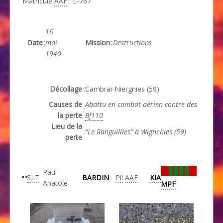
Matricule
AAF
: L-767
16
Date
:
mai
Mission
:
Destructions
1940
Décollage
:
Cambrai-Niergnies (59)
Causes de
Abattu en combat aérien contre des
:
la perte
Bf110
Lieu de la
:
“Le Ranguillies” à Wignehies (59)
perte
Paul
SLT
BARDIN
Pil
AAF
KIA
Anatole
MPF