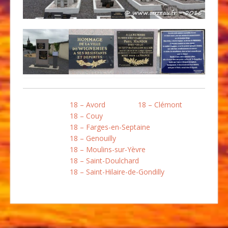
18 – Avord
18 – Clémont
18 – Couy
18 – Farges-en-Septaine
18 – Genouilly
18 – Moulins-sur-Yèvre
18 – Saint-Doulchard
18 – Saint-Hilaire-de-Gondilly