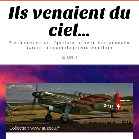
Ils venaient du
ciel…
Recensement de sépultures d'aviateurs décédés
durant la seconde guerre mondiale
MENU
Collection www.auzeau.fr