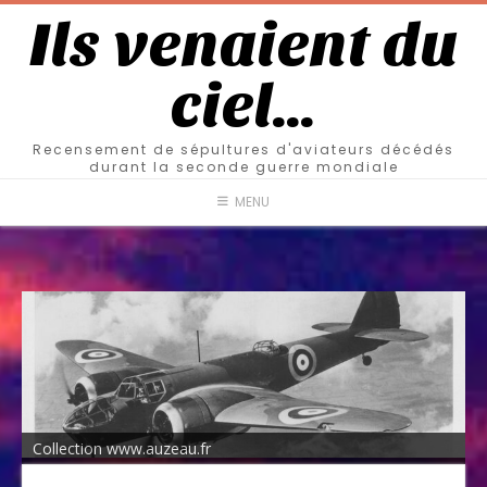
Ils venaient du
ciel…
Recensement de sépultures d'aviateurs décédés
durant la seconde guerre mondiale
MENU
Collection www.auzeau.fr