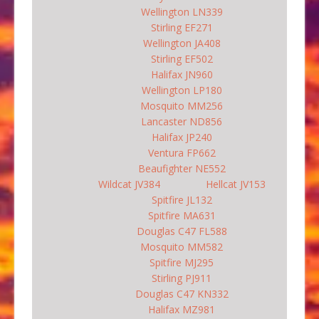
Wellington LN339
Stirling EF271
Wellington JA408
Stirling EF502
Halifax JN960
Wellington LP180
Mosquito MM256
Lancaster ND856
Halifax JP240
Ventura FP662
Beaufighter NE552
Wildcat JV384
Hellcat JV153
Spitfire JL132
Spitfire MA631
Douglas C47 FL588
Mosquito MM582
Spitfire MJ295
Stirling PJ911
Douglas C47 KN332
Halifax MZ981