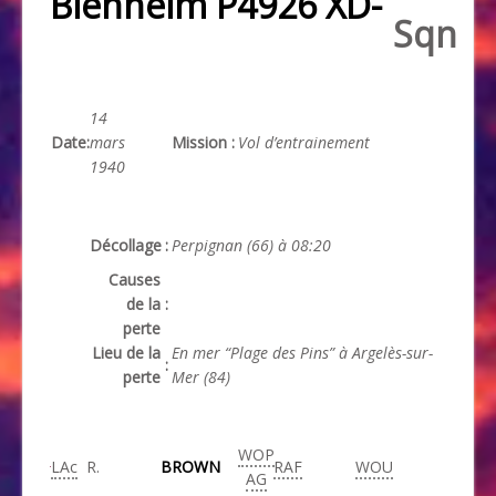
Blenheim P4926 XD-
Sqn
14
Date
:
mars
Mission
:
Vol d’entrainement
1940
Décollage
:
Perpignan (66) à 08:20
Causes
de la
:
perte
Lieu de la
En mer “Plage des Pins” à Argelès-sur-
:
perte
Mer (84)
WOP
LAc
R.
BROWN
RAF
WOU
AG