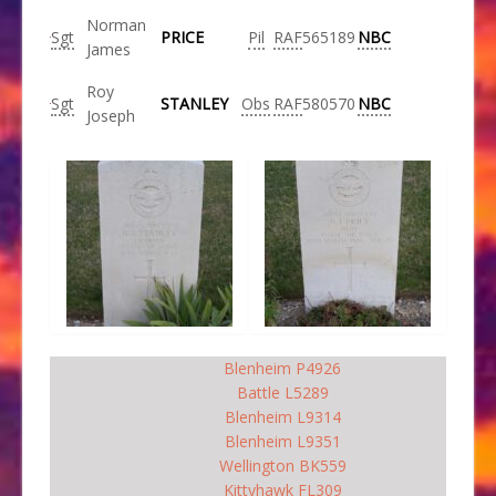
Norman
Sgt
PRICE
Pil
RAF
565189
NBC
James
Roy
Sgt
STANLEY
Obs
RAF
580570
NBC
Joseph
Blenheim P4926
Battle L5289
Blenheim L9314
Blenheim L9351
Wellington BK559
Kittyhawk FL309