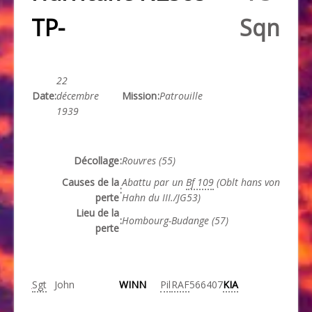
TP-
Sqn
22
Date
:
décembre
Mission
:
Patrouille
1939
Décollage
:
Rouvres (55)
Causes de la
Abattu par un
Bf 109
(Oblt hans von
:
perte
Hahn du III./JG53)
Lieu de la
:
Hombourg-Budange (57)
perte
Sgt
John
WINN
Pil
RAF
566407
KIA