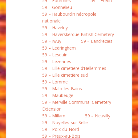
59 – Fourmies
59 – Fretin
59 – Gonnelieu
59 – Haubourdin nécropole
nationale
59 – Haveluy
59 – Haverskerque British Cemetery
59 – Iwuy
59 – Landrecies
59 – Ledringhem
59 – Lesquin
59 – Lezennes
59 – Lille cimetière d’Hellemmes
59 – Lille cimetière sud
59 – Lomme
59 – Malo-les-Bains
59 – Maubeuge
59 – Merville Communal Cemetery
Extension
59 – Millam
59 – Neuvilly
59 – Noyelles-sur-Selle
59 – Poix-du-Nord
59 – Preux-au-Bois