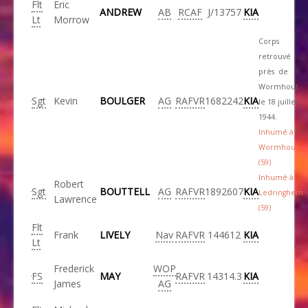
Flt
Eric
ANDREW
AB
RCAF
J/13757
KIA
Lt
Morrow
Corps
retrouvé
près de
Wormhout
Sgt
Kevin
BOULGER
AG
RAFVR
1682242
KIA
le 18 juillet
1944.
Inhumé à
Wormhout
(59)
Inhumé à
Robert
Sgt
BOUTTELL
AG
RAFVR
1892607
KIA
Ledringhem
Lawrence
(59)
Flt
Frank
LIVELY
Nav
RAFVR
144612
KIA
Lt
Frederick
WOP
FS
MAY
RAFVR
14314.3
KIA
James
AG