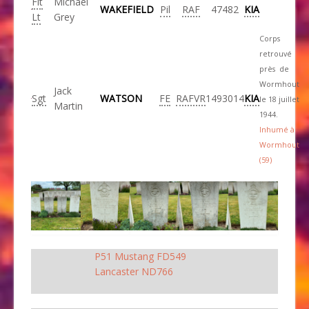
Flt
Michael
WAKEFIELD
Pil
RAF
47482
KIA
Lt
Grey
Corps
retrouvé
près de
Wormhout
Jack
Sgt
WATSON
FE
RAFVR
1493014
KIA
le 18 juillet
Martin
1944.
Inhumé à
Wormhout
(59)
P51 Mustang FD549
Lancaster ND766