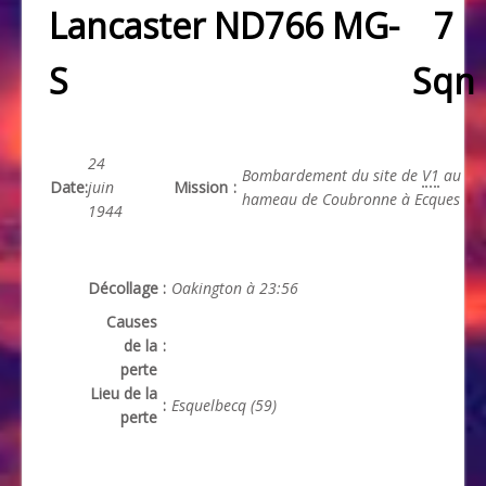
Lancaster ND766 MG-
7
S
Sqn
24
Bombardement du site de
V1
au
Date
:
juin
Mission
:
hameau de Coubronne à Ecques
1944
Décollage
:
Oakington à 23:56
Causes
de la
:
perte
Lieu de la
:
Esquelbecq (59)
perte