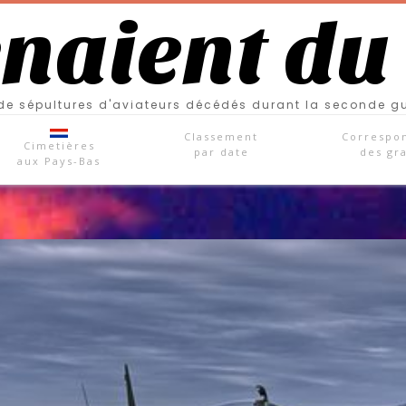
enaient du
e sépultures d'aviateurs décédés durant la seconde g
Classement
Correspo
Cimetières
par date
des gr
aux Pays-Bas