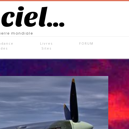
 ciel…
uerre mondiale
ndance
Livres
FORUM
ades
Sites