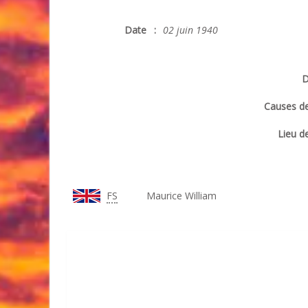
Date
:
02 juin 1940
D
Causes de
Lieu de
FS
Maurice William