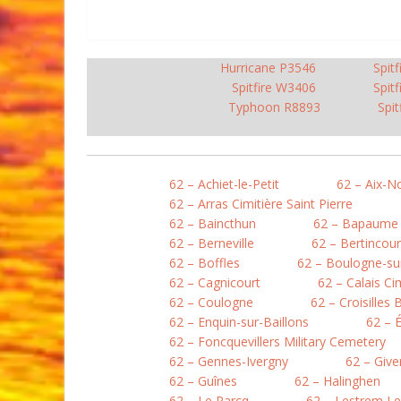
Hurricane P3546
Spit
Spitfire W3406
Spit
Typhoon R8893
Spit
62 – Achiet-le-Petit
62 – Aix-N
62 – Arras Cimitière Saint Pierre
62 – Baincthun
62 – Bapaume
62 – Berneville
62 – Bertincour
62 – Boffles
62 – Boulogne-sur
62 – Cagnicourt
62 – Calais Ci
62 – Coulogne
62 – Croisilles 
62 – Enquin-sur-Baillons
62 – 
62 – Foncquevillers Military Cemetery
62 – Gennes-Ivergny
62 – Give
62 – Guînes
62 – Halinghen
62 – Le Parcq
62 – Lestrem L