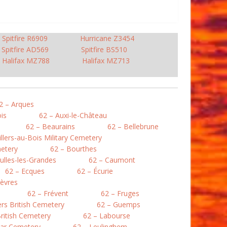
Spitfire R6909
Hurricane Z3454
Spitfire AD569
Spitfire BS510
Halifax MZ788
Halifax MZ713
2 – Arques
is
62 – Auxi-le-Château
62 – Beaurains
62 – Bellebrune
illers-au-Bois Military Cemetery
etery
62 – Bourthes
ulles-les-Grandes
62 – Caumont
62 – Ecques
62 – Écurie
lièvres
62 – Frévent
62 – Fruges
lers British Cemetery
62 – Guemps
ritish Cemetery
62 – Labourse
War Cemetery
62 – Leulinghem