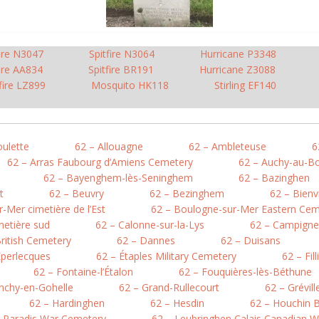
fire N3047
Spitfire N3064
Hurricane P3348
fire AA834
Spitfire BR191
Hurricane Z3088
fire LZ899
Mosquito HK118
Stirling EF140
oulette
62 – Allouagne
62 – Ambleteuse
6
62 – Arras Faubourg d’Amiens Cemetery
62 – Auchy-au-Bo
62 – Bayenghem-lès-Seninghem
62 – Bazinghen
t
62 – Beuvry
62 – Bezinghem
62 – Bienv
-Mer cimetière de l’Est
62 – Boulogne-sur-Mer Eastern Cem
metière sud
62 – Calonne-sur-la-Lys
62 – Campigne
British Cemetery
62 – Dannes
62 – Duisans
Éperlecques
62 – Étaples Military Cemetery
62 – Fil
62 – Fontaine-l’Étalon
62 – Fouquières-lès-Béthune
nchy-en-Gohelle
62 – Grand-Rullecourt
62 – Grévil
62 – Hardinghen
62 – Hesdin
62 – Houchin B
e Paradis War Cemetery
62 – Leubringhen Calais Canadian 