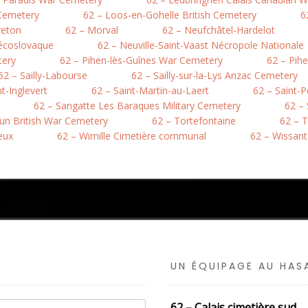
 Cemetery
62 – Loos-en-Gohelle British Cemetery
6
reton
62 – Morval
62 – Neufchâtel-Hardelot
hécoslovaque
62 – Neuville-Saint-Vaast Nécropole Nationale
tery
62 – Pihen-lès-Guînes War Cemetery
62 – Pih
62 – Sailly-Labourse
62 – Sailly-sur-la-Lys Anzac Cemetery
nt-Inglevert
62 – Saint-Martin-au-Laert
62 – Saint-
62 – Sangatte Les Baraques Military Cemetery
62 –
hun British War Cemetery
62 – Tortefontaine
62 – T
eux
62 – Wimille Cimetière communal
62 – Wissant
UN ÉQUIPAGE AU HA
62 – Calais cimetière sud