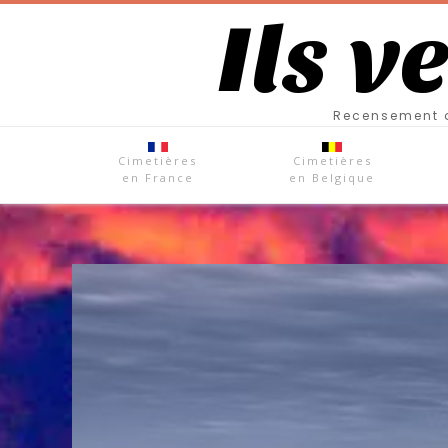
Ils v
Recensement d
Cimetières
Cimetières
en France
en Belgique