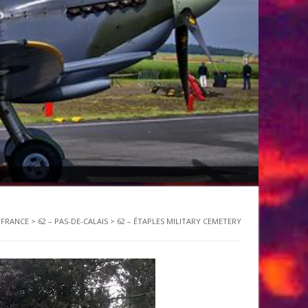
>
FRANCE
>
62 – PAS-DE-CALAIS
>
62 – ÉTAPLES MILITARY CEMETERY