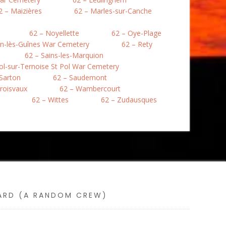
2 – Maizières
62 – Marles-sur-Canche
62 – Noyellette
62 – Oye-Plage
en-lès-Guînes War Cemetery
62 – Rety
62 – Sains-les-Marquion
Pol-sur-Ternoise St Pol War Cemetery
 Sarton
62 – Saudemont
roisvaux
62 – Wambercourt
62 – Wittes
62 – Zudausques
SARD (A RANDOM CREW)