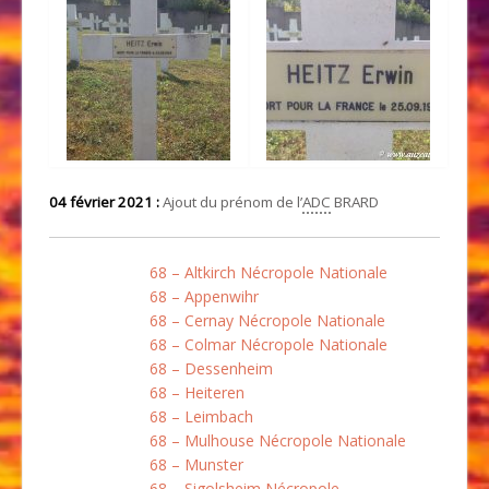
04 février 2021 :
Ajout du prénom de l’
ADC
BRARD
68 – Altkirch Nécropole Nationale
68 – Appenwihr
68 – Cernay Nécropole Nationale
68 – Colmar Nécropole Nationale
68 – Dessenheim
68 – Heiteren
68 – Leimbach
68 – Mulhouse Nécropole Nationale
68 – Munster
68 – Sigolsheim Nécropole