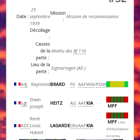
25
Mission
Date :
septembre
Mission de reconnaissance
:
1939
Décollage
:
Causes
de la
Abattu des
Bf 110
perte :
Lieu de la
Sigmaringen (All.)
perte :
Adj
Raymond
BRARD
Pil
AAF
WIA
/
POW
Erwin
Sgt
HEITZ
AG
AAF
KIA
MPF
Joseph
René
MPF
Lieu
ADC
Louis
LAGARDE
Obs
AAF
KIA
d’inhumation
Hubert
inconnu