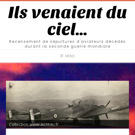
Ils venaient du
ciel…
Recensement de sépultures d'aviateurs décédés
durant la seconde guerre mondiale
MENU
Collection www.auzeau.fr