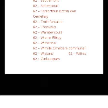
62 – Saudemont
62 – Simencourt
62 – Terlincthun British War
Cemetery
62 – Tortefontaine
62 – Troisvaux
62 – Wambercourt
62 – Wierre-Effroy
62 – Wimereux
62 – Wimille Cimetière communal
62 – Wissant
62 – Wittes
62 – Zudausques