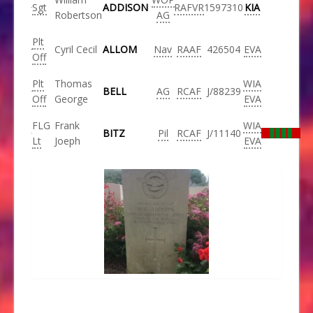
Sgt
ADDISON
RAFVR
1597310
KIA
Robertson
AG
Plt
Cyril Cecil
ALLOM
Nav
RAAF
426504
EVA
Off
Plt
Thomas
WIA
BELL
AG
RCAF
J/88239
Off
George
EVA
FLG
Frank
WIA
BITZ
Pil
RCAF
J/11140
Lt
Joeph
EVA