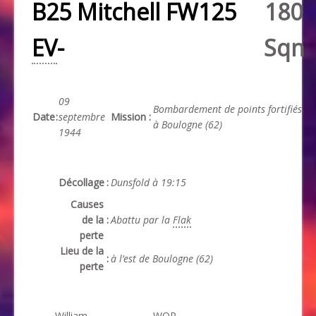
B25 Mitchell FW125
180
EV
-
Sqn
09
Bombardement de points fortifiés
Date
:
septembre
Mission
:
à Boulogne (62)
1944
Décollage
:
Dunsfold à 19:15
Causes
de la
:
Abattu par la
Flak
perte
Lieu de la
:
à l’est de Boulogne (62)
perte
William
WOP