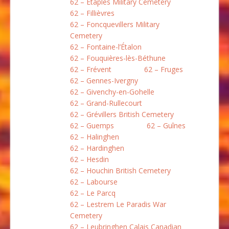
62 – Étaples Military Cemetery
62 – Fillièvres
62 – Foncquevillers Military
Cemetery
62 – Fontaine-l’Étalon
62 – Fouquières-lès-Béthune
62 – Frévent
62 – Fruges
62 – Gennes-Ivergny
62 – Givenchy-en-Gohelle
62 – Grand-Rullecourt
62 – Grévillers British Cemetery
62 – Guemps
62 – Guînes
62 – Halinghen
62 – Hardinghen
62 – Hesdin
62 – Houchin British Cemetery
62 – Labourse
62 – Le Parcq
62 – Lestrem Le Paradis War
Cemetery
62 – Leubringhen Calais Canadian