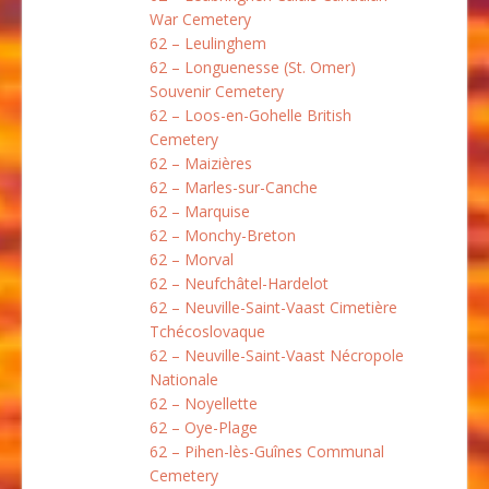
War Cemetery
62 – Leulinghem
62 – Longuenesse (St. Omer)
Souvenir Cemetery
62 – Loos-en-Gohelle British
Cemetery
62 – Maizières
62 – Marles-sur-Canche
62 – Marquise
62 – Monchy-Breton
62 – Morval
62 – Neufchâtel-Hardelot
62 – Neuville-Saint-Vaast Cimetière
Tchécoslovaque
62 – Neuville-Saint-Vaast Nécropole
Nationale
62 – Noyellette
62 – Oye-Plage
62 – Pihen-lès-Guînes Communal
Cemetery