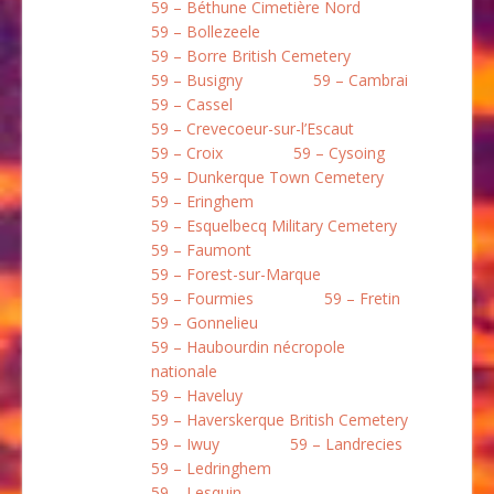
59 – Béthune Cimetière Nord
59 – Bollezeele
59 – Borre British Cemetery
59 – Busigny
59 – Cambrai
59 – Cassel
59 – Crevecoeur-sur-l’Escaut
59 – Croix
59 – Cysoing
59 – Dunkerque Town Cemetery
59 – Eringhem
59 – Esquelbecq Military Cemetery
59 – Faumont
59 – Forest-sur-Marque
59 – Fourmies
59 – Fretin
59 – Gonnelieu
59 – Haubourdin nécropole
nationale
59 – Haveluy
59 – Haverskerque British Cemetery
59 – Iwuy
59 – Landrecies
59 – Ledringhem
59 – Lesquin