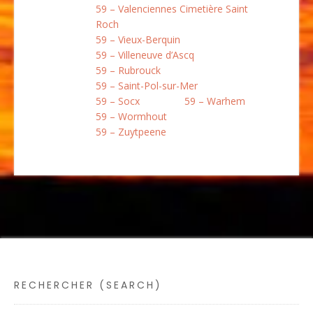
59 – Valenciennes Cimetière Saint
Roch
59 – Vieux-Berquin
59 – Villeneuve d’Ascq
59 – Rubrouck
59 – Saint-Pol-sur-Mer
59 – Socx
59 – Warhem
59 – Wormhout
59 – Zuytpeene
RECHERCHER (SEARCH)