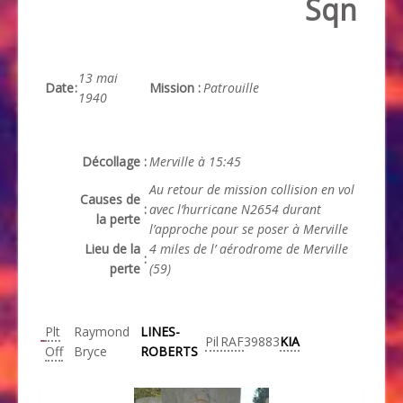
Sqn
13 mai
Date
:
Mission
:
Patrouille
1940
Décollage
:
Merville à 15:45
Au retour de mission collision en vol
Causes de
:
avec l’hurricane N2654 durant
la perte
l’approche pour se poser à Merville
Lieu de la
4 miles de l’ aérodrome de Merville
:
perte
(59)
Plt
Raymond
LINES-
Pil
RAF
39883
KIA
Off
Bryce
ROBERTS