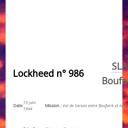
SLA
Lockheed n° 986
Boufa
13 juin
Date
:
Mission
:
Vol de liaison entre Boufarik et la C
1944