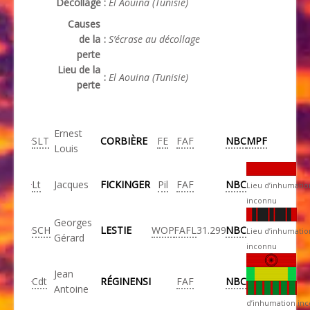
Décollage
:
El Aouina (Tunisie)
Causes
de la
:
S’écrase au décollage
perte
Lieu de la
:
El Aouina (Tunisie)
perte
Ernest
SLT
CORBIÈRE
FE
FAF
NBC
MPF
Louis
Lt
Jacques
FICKINGER
Pil
FAF
NBC
Lieu d’inhumatio
inconnu
Georges
SCH
LESTIE
WOP
FAFL
31.299
NBC
Lieu d’inhumatio
Gérard
inconnu
Jean
Cdt
RÉGINENSI
FAF
NBC
Antoine
d’inhumation in