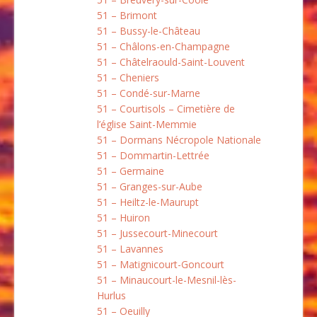
51 – Brimont
51 – Bussy-le-Château
51 – Châlons-en-Champagne
51 – Châtelraould-Saint-Louvent
51 – Cheniers
51 – Condé-sur-Marne
51 – Courtisols – Cimetière de
l’église Saint-Memmie
51 – Dormans Nécropole Nationale
51 – Dommartin-Lettrée
51 – Germaine
51 – Granges-sur-Aube
51 – Heiltz-le-Maurupt
51 – Huiron
51 – Jussecourt-Minecourt
51 – Lavannes
51 – Matignicourt-Goncourt
51 – Minaucourt-le-Mesnil-lès-
Hurlus
51 – Oeuilly