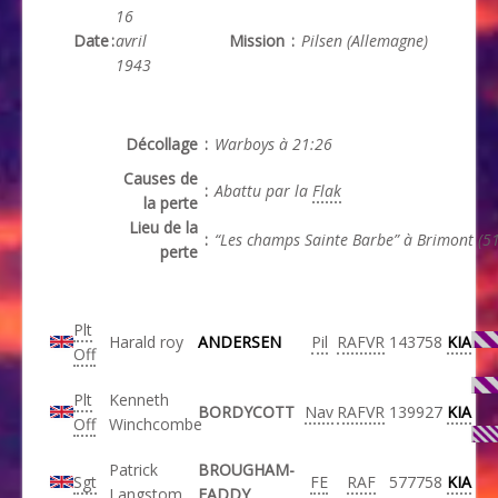
16
Date
:
avril
Mission
:
Pilsen (Allemagne)
1943
Décollage
:
Warboys à 21:26
Causes de
:
Abattu par la
Flak
la perte
Lieu de la
:
“Les champs Sainte Barbe” à Brimont (51
perte
Plt
Harald roy
ANDERSEN
Pil
RAFVR
143758
KIA
Off
Plt
Kenneth
BORDYCOTT
Nav
RAFVR
139927
KIA
Off
Winchcombe
Patrick
BROUGHAM-
Sgt
FE
RAF
577758
KIA
Langstom
FADDY