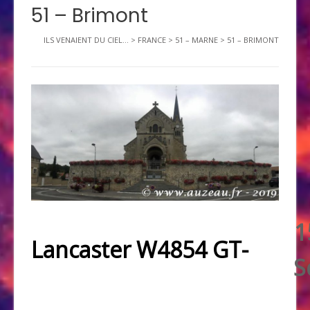
51 – Brimont
ILS VENAIENT DU CIEL...
>
FRANCE
>
51 – MARNE
>
51 – BRIMONT
1
Lancaster W4854 GT-
S