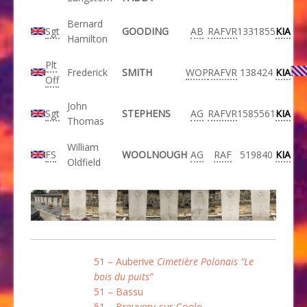
Bernard
Sgt
GOODING
AB
RAFVR
1331855
KIA
Hamilton
Plt
Frederick
SMITH
WOP
RAFVR
138424
KIA
Off
John
Sgt
STEPHENS
AG
RAFVR
1585561
KIA
Thomas
William
FS
WOOLNOUGH
AG
RAF
519840
KIA
Oldfield
51 – Auberive
Cimetière Polonais “Le
bois du puits”
51 – Bassu
51 – Breuvery-sur-Coole