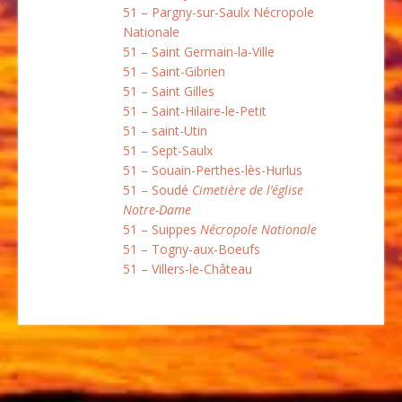
51 – Pargny-sur-Saulx Nécropole
Nationale
51 – Saint Germain-la-Ville
51 – Saint-Gibrien
51 – Saint Gilles
51 – Saint-Hilaire-le-Petit
51 – saint-Utin
51 – Sept-Saulx
51 – Souain-Perthes-lès-Hurlus
51 – Soudé
Cimetière de l’église
Notre-Dame
51 – Suippes
Nécropole Nationale
51 – Togny-aux-Boeufs
51 – Villers-le-Château