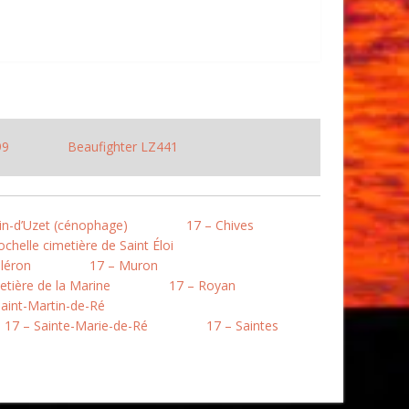
99
Beaufighter LZ441
in-d’Uzet (cénophage)
17 – Chives
chelle cimetière de Saint Éloi
léron
17 – Muron
etière de la Marine
17 – Royan
Saint-Martin-de-Ré
17 – Sainte-Marie-de-Ré
17 – Saintes