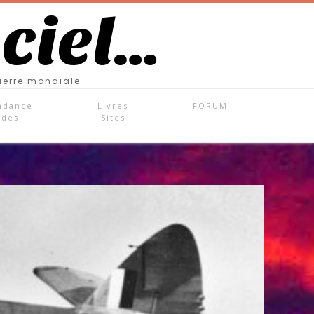
 ciel…
uerre mondiale
ndance
Livres
FORUM
ades
Sites