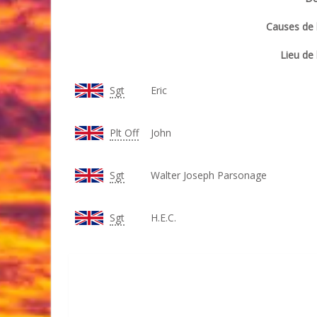
Causes de l
Lieu de 
Sgt
Eric
Plt Off
John
Sgt
Walter Joseph Parsonage
Sgt
H.E.C.