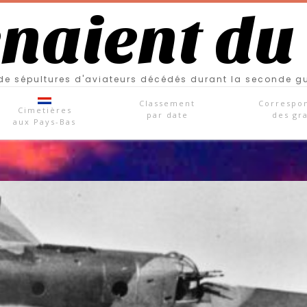
enaient du
e sépultures d'aviateurs décédés durant la seconde g
Classement
Correspo
Cimetières
par date
des gr
aux Pays-Bas