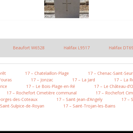
Beaufort W6528
Halifax L9517
Halifax DT6
rêt
17 – Chatelaillon-Plage
17 – Chenac-Saint-Seur
Fouras
17 – Jonzac
17 – La Jard
17 – La Ro
rice
17 – Le Bois-Plage-en-Ré
17 – Le Château-d’O
17 – Rochefort Cimetière communal
17 – Rochefort Cim
eorges-des-Coteaux
17 – Saint-Jean-d’Angely
17 – 
 Saint-Sulpice-de-Royan
17 – Saint-Trojan-les-Bains