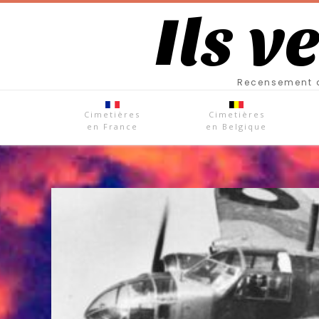
Ils v
Recensement d
Cimetières
Cimetières
en France
en Belgique