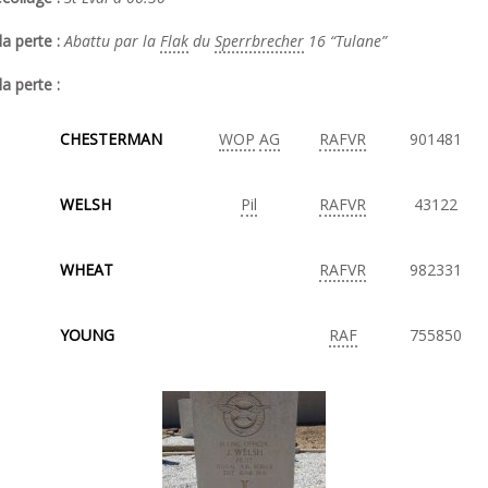
a perte :
Abattu par la
Flak
du
Sperrbrecher
16 “Tulane”
la perte :
CHESTERMAN
WOP
AG
RAFVR
901481
WELSH
Pil
RAFVR
43122
WHEAT
RAFVR
982331
YOUNG
RAF
755850