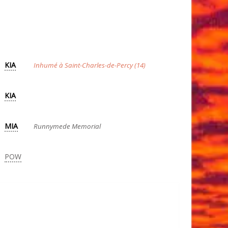
KIA
Inhumé à Saint-Charles-de-Percy (14)
KIA
MIA
Runnymede Memorial
POW