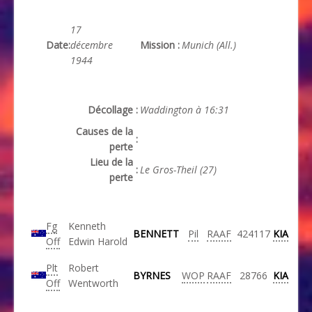
17
Date
:
décembre
Mission
:
Munich (All.)
1944
Décollage
:
Waddington à 16:31
Causes de la
:
perte
Lieu de la
:
Le Gros-Theil (27)
perte
Fg
Kenneth
BENNETT
Pil
RAAF
424117
KIA
Off
Edwin Harold
Plt
Robert
BYRNES
WOP
RAAF
28766
KIA
Off
Wentworth