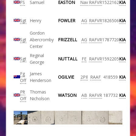
FS
Samuel
EASTON
Nav
RAFVR
1522162
KIA
Sgt
Henry
FOWLER
AG
RAFVR
1826506
KIA
Gordon
Sgt
Abercromby
FRIZZELL
AG
RAFVR
1787720
KIA
Center
Reginal
Sgt
NUTTALL
FE
RAFVR
1592205
KIA
George
Fg
James
OGILVIE
2PIl
RAAF
418559
KIA
Off
Henderson
Plt
Thomas
WATSON
AB
RAFVR
187732
KIA
Off
Nicholson