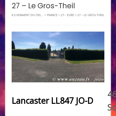
27 – Le Gros-Theil
ILS VENAIENT DU CIEL...
>
FRANCE
>
27 – EURE
>
27 – LE GROS-THEIL
4
Lancaster LL847 JO-D
S