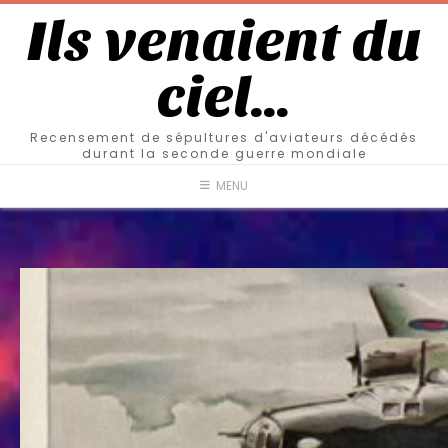
Ils venaient du
ciel…
Recensement de sépultures d'aviateurs décédés
durant la seconde guerre mondiale
MENU