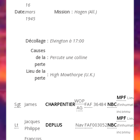
16
Date
:
mars
Mission
:
Hagen (All.)
1945
Décollage
:
Elvington à 17:00
Causes
de la
:
Percute une colline
perte
Lieu de la
:
High Mowthorpe (U.K.)
perte
MPF
Lieu
WOP
Sgt
James
CHARPENTIER
FAF
36484
NBC
d’inhumation
AG
inconnu
MPF
Lieu
Jacques
Lt
DEPLUS
Nav
FAF
003052
NBC
d’inhumation
Philippe
inconnu
François