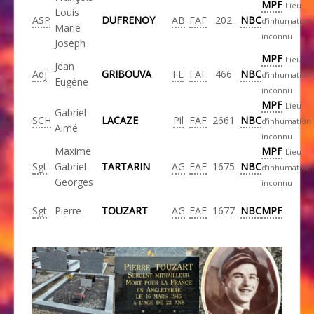
MPF
Lieu
Louis
ASP
DUFRENOY
AB
FAF
202
NBC
d’inhumation
Marie
inconnu
Joseph
MPF
Lieu
Jean
Adj
GRIBOUVA
FE
FAF
466
NBC
d’inhumation
Eugène
inconnu
MPF
Lieu
Gabriel
SCH
LACAZE
Pil
FAF
2661
NBC
d’inhumation
Aimé
inconnu
Maxime
MPF
Lieu
Sgt
Gabriel
TARTARIN
AG
FAF
1675
NBC
d’inhumation
Georges
inconnu
Sgt
Pierre
TOUZART
AG
FAF
1677
NBC
MPF