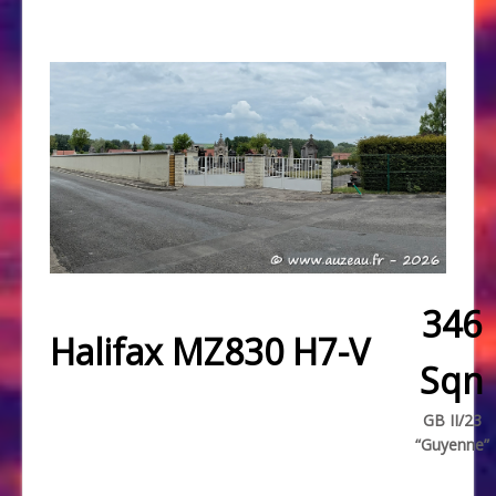
346
Halifax MZ830 H7-V
Sqn
GB II/23
“Guyenne”