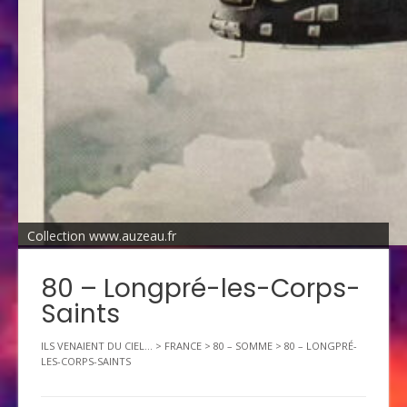
Collection www.auzeau.fr
80 – Longpré-les-Corps-
Saints
ILS VENAIENT DU CIEL...
>
FRANCE
>
80 – SOMME
>
80 – LONGPRÉ-
LES-CORPS-SAINTS