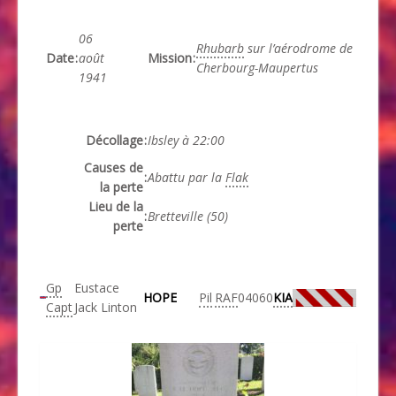
06
Rhubarb
sur l’aérodrome de
Date
:
août
Mission
:
Cherbourg-Maupertus
1941
Décollage
:
Ibsley à 22:00
Causes de
:
Abattu par la
Flak
la perte
Lieu de la
:
Bretteville (50)
perte
Gp
Eustace
HOPE
Pil
RAF
04060
KIA
Capt
Jack Linton