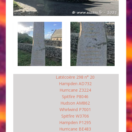
Latécoère 298 n° 20
Hampden AD732
Hurricane Z3224
Spitfire P8046
Hudson AM862
Whirlwind P7001
Spitfire W3706
Hampden P1295
Hurricane BE483