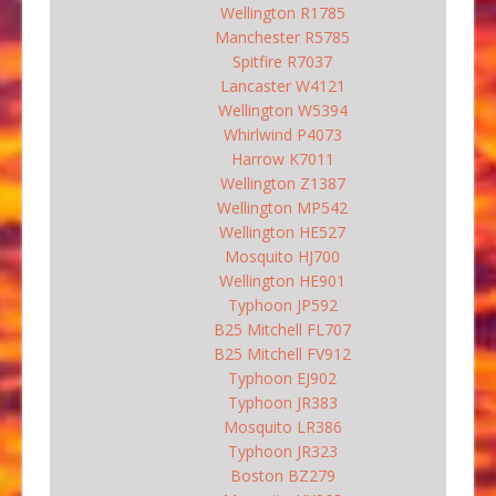
Wellington R1785
Manchester R5785
Spitfire R7037
Lancaster W4121
Wellington W5394
Whirlwind P4073
Harrow K7011
Wellington Z1387
Wellington MP542
Wellington HE527
Mosquito HJ700
Wellington HE901
Typhoon JP592
B25 Mitchell FL707
B25 Mitchell FV912
Typhoon EJ902
Typhoon JR383
Mosquito LR386
Typhoon JR323
Boston BZ279