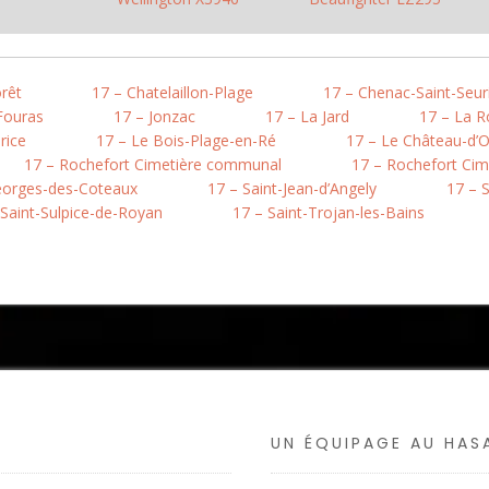
rêt
17 – Chatelaillon-Plage
17 – Chenac-Saint-Seur
Fouras
17 – Jonzac
17 – La Jard
17 – La Ro
rice
17 – Le Bois-Plage-en-Ré
17 – Le Château-d’O
17 – Rochefort Cimetière communal
17 – Rochefort Cim
eorges-des-Coteaux
17 – Saint-Jean-d’Angely
17 – 
 Saint-Sulpice-de-Royan
17 – Saint-Trojan-les-Bains
UN ÉQUIPAGE AU HA