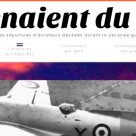
enaient du
e sépultures d'aviateurs décédés durant la seconde g
Classement
Correspo
Cimetières
par date
des gr
aux Pays-Bas