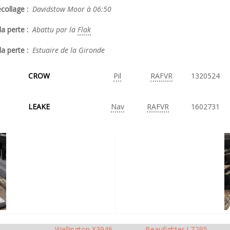
collage :
Davidstow Moor à 06:50
a perte :
Abattu par la
Flak
la perte :
Estuaire de la Gironde
CROW
Pil
RAFVR
1320524
LEAKE
Nav
RAFVR
1602731
Wellington X3946
Beaufighter LZ295