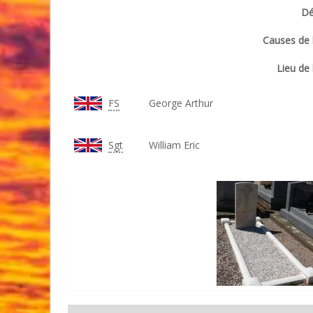
Dé
Causes de l
Lieu de 
FS
George Arthur
Sgt
William Eric