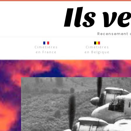
Ils v
Recensement d
Cimetières
Cimetières
en France
en Belgique