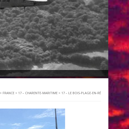
>
FRANCE
>
17 – CHARENTE-MARITIME
>
17 – LE BOIS-PLAGE-EN-RÉ