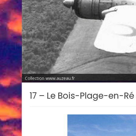
Collection www.auzeau.fr
17 – Le Bois-Plage-en-Ré