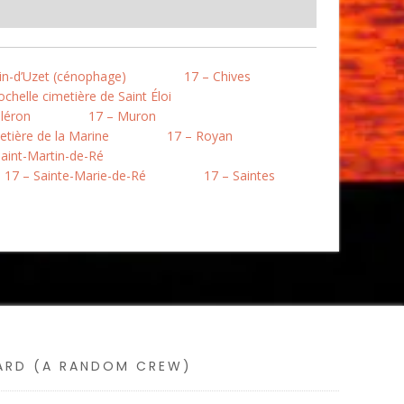
in-d’Uzet (cénophage)
17 – Chives
chelle cimetière de Saint Éloi
léron
17 – Muron
etière de la Marine
17 – Royan
Saint-Martin-de-Ré
17 – Sainte-Marie-de-Ré
17 – Saintes
SARD (A RANDOM CREW)