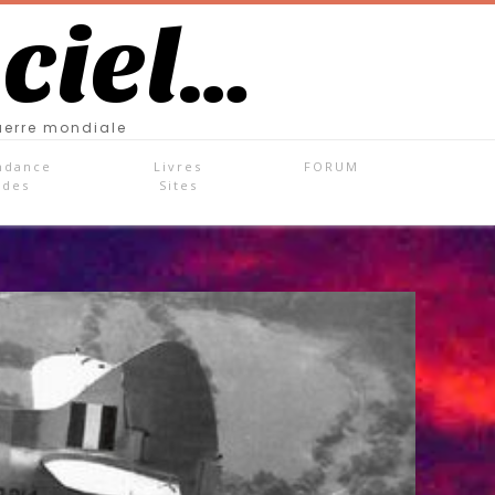
 ciel…
uerre mondiale
ndance
Livres
FORUM
ades
Sites