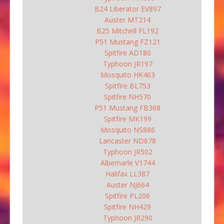
B24 Liberator EV897
Auster MT214
B25 Mitchell FL192
P51 Mustang FZ121
Spitfire AD180
Typhoon JR197
Mosquito HK463
Spitfire BL753
Spitfire NH570
P51 Mustang FB368
Spitfire MK199
Mosquito NS886
Lancaster ND678
Typhoon JR502
Albemarle V1744
Halifax LL387
Auster NJ664
Spitfire PL206
Spitfire NH429
Typhoon JR290