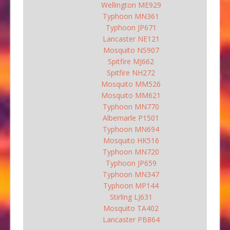
Wellington ME929
Typhoon MN361
Typhoon JP671
Lancaster NE121
Mosquito NS907
Spitfire MJ662
Spitfire NH272
Mosquito MM526
Mosquito MM621
Typhoon MN770
Albemarle P1501
Typhoon MN694
Mosquito HK516
Typhoon MN720
Typhoon JP659
Typhoon MN347
Typhoon MP144
Stirling LJ631
Mosquito TA402
Lancaster PB864