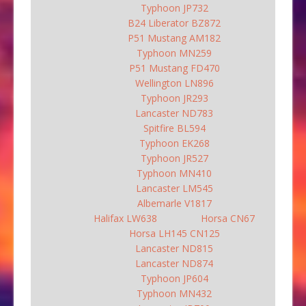
Typhoon JP732
B24 Liberator BZ872
P51 Mustang AM182
Typhoon MN259
P51 Mustang FD470
Wellington LN896
Typhoon JR293
Lancaster ND783
Spitfire BL594
Typhoon EK268
Typhoon JR527
Typhoon MN410
Lancaster LM545
Albemarle V1817
Halifax LW638
Horsa CN67
Horsa LH145 CN125
Lancaster ND815
Lancaster ND874
Typhoon JP604
Typhoon MN432