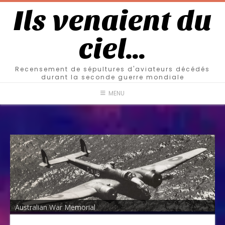
Ils venaient du
ciel…
Recensement de sépultures d'aviateurs décédés
durant la seconde guerre mondiale
MENU
Australian War Memorial