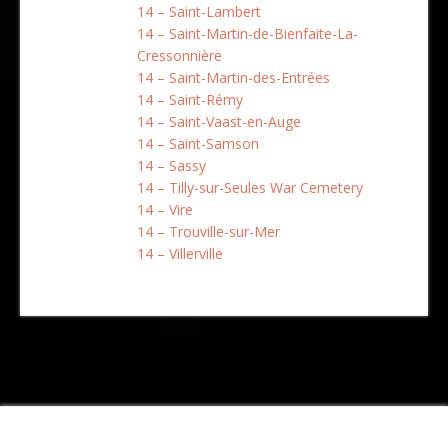
14 – Saint-Lambert
14 – Saint-Martin-de-Bienfaite-La-
Cressonnière
14 – Saint-Martin-des-Entrées
14 – Saint-Rémy
14 – Saint-Vaast-en-Auge
14 – Saint-Samson
14 – Sassy
14 – Tilly-sur-Seules War Cemetery
14 – Vire
14 – Trouville-sur-Mer
14 – Villerville