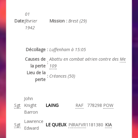
01
Date
:
février
Mission
:
Brest (29)
1942
Décollage
:
Luffenham à 15:05
Causes de
Abattu en combat aérien contre des
Me
:
la perte
109
Lieu de la
:
Créances (50)
perte
John
Sgt
Knight
LAING
RAF
778298
POW
Barron
Lawrence
Sgt
LE QUEUX
Pil
RAFVR
1181380
KIA
Edward