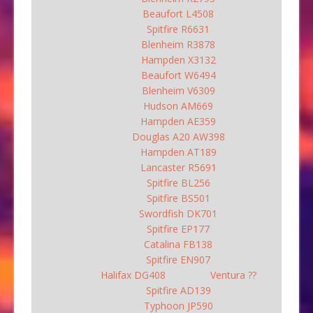
Beaufort L4508
Spitfire R6631
Blenheim R3878
Hampden X3132
Beaufort W6494
Blenheim V6309
Hudson AM669
Hampden AE359
Douglas A20 AW398
Hampden AT189
Lancaster R5691
Spitfire BL256
Spitfire BS501
Swordfish DK701
Spitfire EP177
Catalina FB138
Spitfire EN907
Halifax DG408
Ventura ??
Spitfire AD139
Typhoon JP590