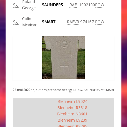
Roland
Sgt
SAUNDERS
RAF
1002100
POW
George
Colin
Sgt
SMART
RAFVR
974167
POW
McVicar
26 mai 2020
: ajout des prénoms des
Sgt
LAING, SAUNDERS et SMART
Blenheim L9024
Blenheim R3818
Blenheim N3601
Blenheim L9239
Blenheim R2795