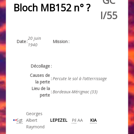
GC
Bloch MB152 n° ?
I/55
20 juin
Date
:
Mission
:
1940
Décollage
:
Causes de
:
Percute le sol à l’atterrissage
la perte
Lieu de la
:
Bordeaux-Mérignac (33)
perte
Georges
Sgt
Albert
LEPEZEL
Pil
AA
KIA
Raymond