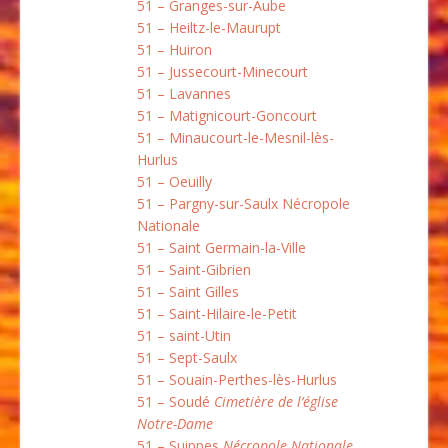
51 – Granges-sur-Aube
51 – Heiltz-le-Maurupt
51 – Huiron
51 – Jussecourt-Minecourt
51 – Lavannes
51 – Matignicourt-Goncourt
51 – Minaucourt-le-Mesnil-lès-
Hurlus
51 – Oeuilly
51 – Pargny-sur-Saulx Nécropole
Nationale
51 – Saint Germain-la-Ville
51 – Saint-Gibrien
51 – Saint Gilles
51 – Saint-Hilaire-le-Petit
51 – saint-Utin
51 – Sept-Saulx
51 – Souain-Perthes-lès-Hurlus
51 – Soudé
Cimetière de l’église
Notre-Dame
51 – Suippes
Nécropole Nationale