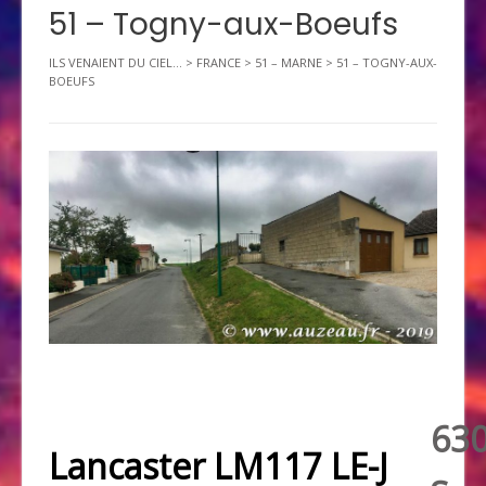
51 – Togny-aux-Boeufs
ILS VENAIENT DU CIEL...
>
FRANCE
>
51 – MARNE
>
51 – TOGNY-AUX-
BOEUFS
63
Lancaster LM117 LE-J