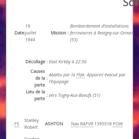
Sq
19
Bombardement d’installations
Date
:
juillet
Mission
:
ferroviaires à Revigny-sur-Ornain
1944
(55)
Décollage
:
East Kirkby à 22:50
Causes
Abattu par la
Flak
. Appareil évacué par
de la
:
l’équipage
perte
Lieu de la
:
vers Togny-Aux-Boeufs (51)
perte
Stanley
FS
ASHTON
Nav
RAFVR
1395518
POW
Robert
Gordon