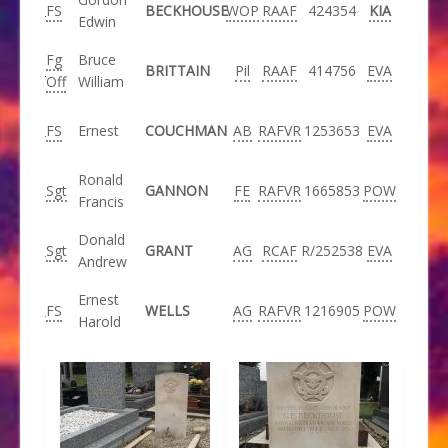
FS
BECKHOUSE
WOP
RAAF
424354
KIA
Edwin
Fg
Bruce
BRITTAIN
Pil
RAAF
414756
EVA
Off
William
FS
Ernest
COUCHMAN
AB
RAFVR
1253653
EVA
Ronald
Sgt
GANNON
FE
RAFVR
1665853
POW
Francis
Donald
Sgt
GRANT
AG
RCAF
R/252538
EVA
Andrew
Ernest
FS
WELLS
AG
RAFVR
1216905
POW
Harold