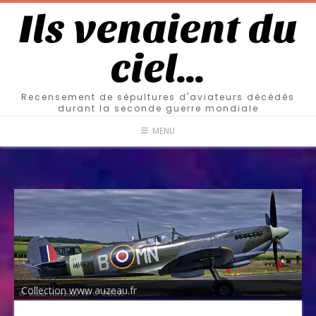
Ils venaient du
ciel…
Recensement de sépultures d'aviateurs décédés
durant la seconde guerre mondiale
MENU
Collection www.auzeau.fr