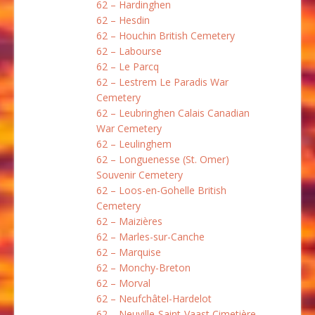
62 – Hardinghen
62 – Hesdin
62 – Houchin British Cemetery
62 – Labourse
62 – Le Parcq
62 – Lestrem Le Paradis War
Cemetery
62 – Leubringhen Calais Canadian
War Cemetery
62 – Leulinghem
62 – Longuenesse (St. Omer)
Souvenir Cemetery
62 – Loos-en-Gohelle British
Cemetery
62 – Maizières
62 – Marles-sur-Canche
62 – Marquise
62 – Monchy-Breton
62 – Morval
62 – Neufchâtel-Hardelot
62 – Neuville-Saint-Vaast Cimetière