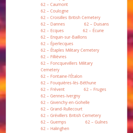
62 – Caumont
62 – Coulogne
62 – Croisilles British Cemetery
62 – Dannes
62 – Duisans
62 – Ecques
62 – Écurie
62 – Enquin-sur-Baillons
62 – Éperlecques
62 – Étaples Military Cemetery
62 – Fillièvres
62 – Foncquevillers Military
Cemetery
62 – Fontaine-l’Étalon
62 – Fouquières-lès-Béthune
62 – Frévent
62 – Fruges
62 – Gennes-Ivergny
62 – Givenchy-en-Gohelle
62 – Grand-Rullecourt
62 – Grévillers British Cemetery
62 – Guemps
62 – Guînes
62 – Halinghen