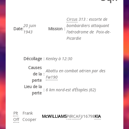
Circus
313 : escorte de
20 juin
bombardiers attaquant
Date
:
Mission
:
1943
l’aérodrome de Poix-de-
Picardie
Décollage
:
Kenley à 12:30
Causes
Abattu en combat aérien par des
de la
:
Fw190
perte
Lieu de la
:
6 km nord-est d’Étaples (62)
perte
Plt
Frank
McWILLIAMS
Pil
RCAF
J/16798
KIA
Off
Cooper