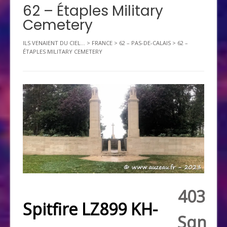
62 – Étaples Military
Cemetery
ILS VENAIENT DU CIEL...
>
FRANCE
>
62 – PAS-DE-CALAIS
>
62 –
ÉTAPLES MILITARY CEMETERY
403
Spitfire LZ899 KH-
Sqn