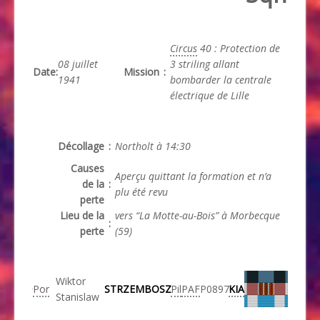
Circus
40 : Protection de
08 juillet
3 striling allant
Date
:
Mission
:
1941
bombarder la centrale
électrique de Lille
Décollage
:
Northolt à 14:30
Causes
Aperçu quittant la formation et n’a
de la
:
plu été revu
perte
Lieu de la
vers “La Motte-au-Bois” à Morbecque
:
perte
(59)
Wiktor
Por
STRZEMBOSZ
Pil
PAF
P0897
KIA
Stanislaw