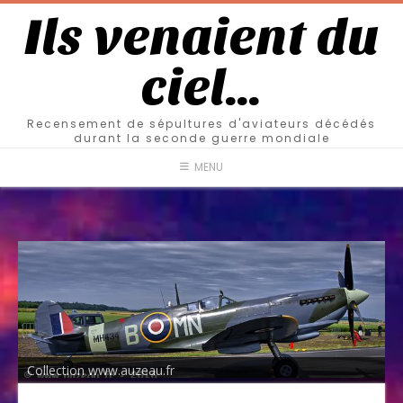
Ils venaient du
ciel…
Recensement de sépultures d'aviateurs décédés
durant la seconde guerre mondiale
MENU
Collection www.auzeau.fr