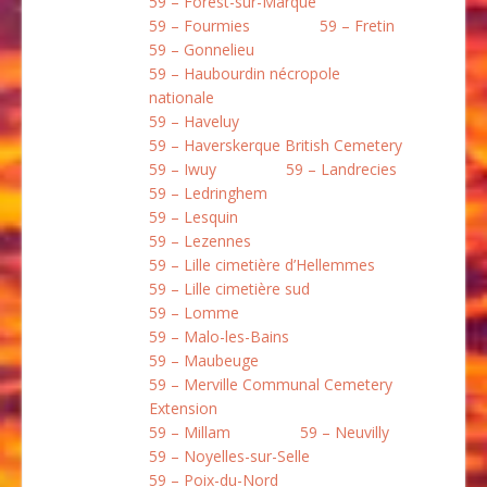
59 – Forest-sur-Marque
59 – Fourmies
59 – Fretin
59 – Gonnelieu
59 – Haubourdin nécropole
nationale
59 – Haveluy
59 – Haverskerque British Cemetery
59 – Iwuy
59 – Landrecies
59 – Ledringhem
59 – Lesquin
59 – Lezennes
59 – Lille cimetière d’Hellemmes
59 – Lille cimetière sud
59 – Lomme
59 – Malo-les-Bains
59 – Maubeuge
59 – Merville Communal Cemetery
Extension
59 – Millam
59 – Neuvilly
59 – Noyelles-sur-Selle
59 – Poix-du-Nord