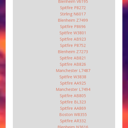
Blenheim V6195
Spitfire P8272
Stirling N6017
Blenheim Z7499
Spitfire P8696
Spitfire W3801
Spitfire AB923
Spitfire P8752
Blenheim Z7273
Spitfire AB821
Spitfire AB826
Manchester L7487
Spitfire W3838
Spitfire AA925
Manchester L7494
Spitfire AB805
Spitfire BL323
Spitfire AA869
Boston W8355
Spitfire AR332
Blenheim N3616