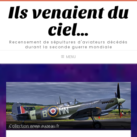
Ils venaient du
ciel…
Recensement de sépultures d'aviateurs décédés
durant la seconde guerre mondiale
MENU
Collection www.auzeau.fr