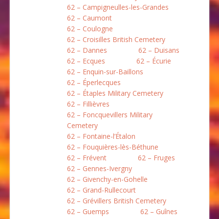
62 – Campigneulles-les-Grandes
62 – Caumont
62 – Coulogne
62 – Croisilles British Cemetery
62 – Dannes
62 – Duisans
62 – Ecques
62 – Écurie
62 – Enquin-sur-Baillons
62 – Éperlecques
62 – Étaples Military Cemetery
62 – Fillièvres
62 – Foncquevillers Military
Cemetery
62 – Fontaine-l’Étalon
62 – Fouquières-lès-Béthune
62 – Frévent
62 – Fruges
62 – Gennes-Ivergny
62 – Givenchy-en-Gohelle
62 – Grand-Rullecourt
62 – Grévillers British Cemetery
62 – Guemps
62 – Guînes