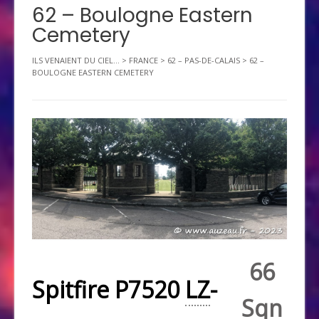
62 – Boulogne Eastern
Cemetery
ILS VENAIENT DU CIEL...
>
FRANCE
>
62 – PAS-DE-CALAIS
>
62 –
BOULOGNE EASTERN CEMETERY
66
Spitfire P7520
LZ
-
Sqn