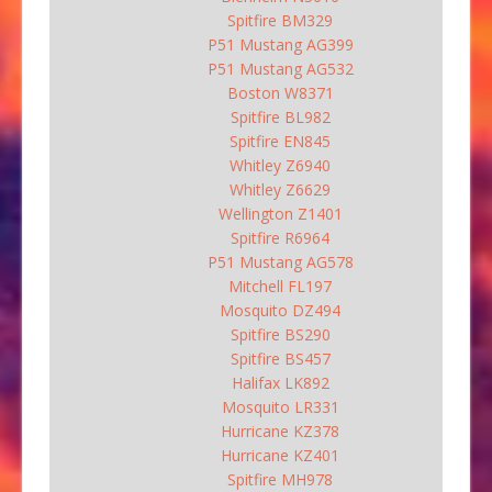
Spitfire BM329
P51 Mustang AG399
P51 Mustang AG532
Boston W8371
Spitfire BL982
Spitfire EN845
Whitley Z6940
Whitley Z6629
Wellington Z1401
Spitfire R6964
P51 Mustang AG578
Mitchell FL197
Mosquito DZ494
Spitfire BS290
Spitfire BS457
Halifax LK892
Mosquito LR331
Hurricane KZ378
Hurricane KZ401
Spitfire MH978