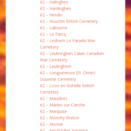
62 – Halinghen
62 – Hardinghen
62 – Hesdin
62 – Houchin British Cemetery
62 – Labourse
62 – Le Parcq
62 – Lestrem Le Paradis War
Cemetery
62 – Leubringhen Calais Canadian
War Cemetery
62 – Leulinghem
62 – Longuenesse (St. Omer)
Souvenir Cemetery
62 – Loos-en-Gohelle British
Cemetery
62 – Maizières
62 – Marles-sur-Canche
62 – Marquise
62 – Monchy-Breton
62 – Morval
62 – Neufchâtel-Hardelot