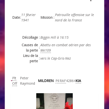
11 février
Patrouille offensive sur le
Date
:
Mission
:
1941
nord de la France
Décollage
:
Biggin Hill à 16:15
Causes de
Abattu en combat aérien par des
:
la perte
Me109
Lieu de la
:
vers le Cap-Gris-Nez
perte
Plt
Peter
MILDREN
Pil
RAF
42864
KIA
Off
Raymond