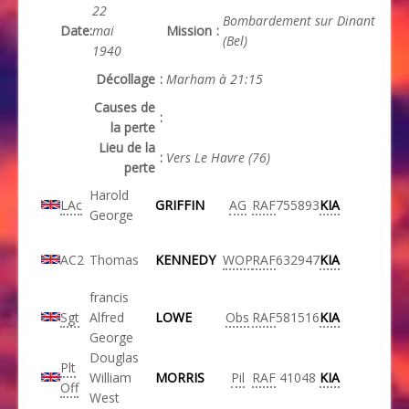
22
Bombardement sur Dinant
Date
:
mai
Mission
:
(Bel)
1940
Décollage
:
Marham à 21:15
Causes de
:
la perte
Lieu de la
:
Vers Le Havre (76)
perte
Harold
LAc
GRIFFIN
AG
RAF
755893
KIA
George
AC2
Thomas
KENNEDY
WOP
RAF
632947
KIA
francis
Sgt
Alfred
LOWE
Obs
RAF
581516
KIA
George
Douglas
Plt
William
MORRIS
Pil
RAF
41048
KIA
Off
West