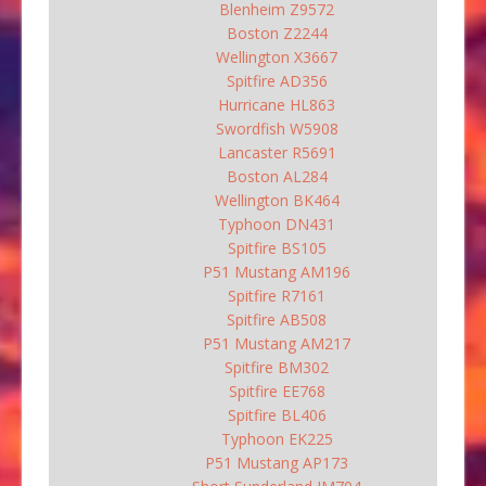
Blenheim Z9572
Boston Z2244
Wellington X3667
Spitfire AD356
Hurricane HL863
Swordfish W5908
Lancaster R5691
Boston AL284
Wellington BK464
Typhoon DN431
Spitfire BS105
P51 Mustang AM196
Spitfire R7161
Spitfire AB508
P51 Mustang AM217
Spitfire BM302
Spitfire EE768
Spitfire BL406
Typhoon EK225
P51 Mustang AP173