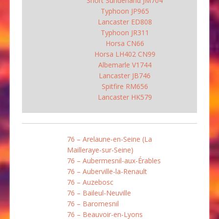
Short Sunderland JM704
Typhoon JP965
Lancaster ED808
Typhoon JR311
Horsa CN66
Horsa LH402 CN99
Albemarle V1744
Lancaster JB746
Spitfire RM656
Lancaster HK579
76 – Arelaune-en-Seine (La
Mailleraye-sur-Seine)
76 – Aubermesnil-aux-Érables
76 – Auberville-la-Renault
76 – Auzebosc
76 – Baileul-Neuville
76 – Baromesnil
76 – Beauvoir-en-Lyons