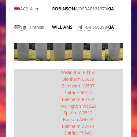
AC2
Allen
ROBINSON
WOP
RAF
631370
KIA
Sgt
Francis
WILLIAMS
Pil
RAF
566298
KIA
Wellington R3152
Blenheim L6639
Blenheim N3587
Spitfire R6614
Blenheim R3704
Wellington W5526
Spitfire W3512
Hudson AM704
Blenheim Z7494
Spitfire P9549