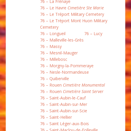
76 – La Frénaye
76 – Le Havre
Cimetière Ste Marie
76 – Le Tréport Military Cemetery
76 – Le Tréport Mont Huon Military
Cemetery
76 – Longueil
76 – Lucy
76 – Malleville-les-Grès
76 – Massy
76 – Mesnil-Mauger
76 – Millebosc
76 – Morgny-la-Pommeraye
76 – Nesle-Normandeuse
76 – Quiberville
76 – Rouen
Cimetière Monumental
76 – Rouen
Cimetière Saint Server
76 – Saint-Aubin-le-Cauf
76 – Saint-Aubin-sur-Mer
76 – Saint-Aubin-sur-Scie
76 – Saint-Hellier
76 – Saint Léger-aux-Bois
76 – Saint-Maclou-de-Folleville