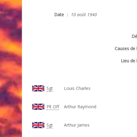
Date
:
10 août 1940
Dé
Causes de 
Lieu de 
Sgt
Louis Charles
Plt Off
Arthur Raymond
Sgt
Arthur James