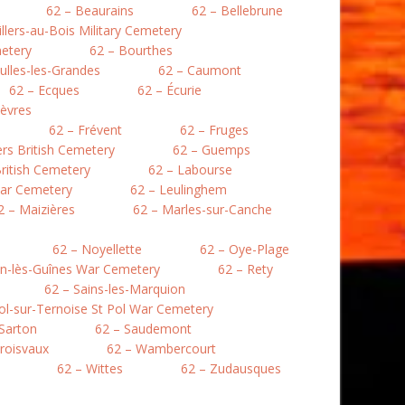
62 – Beaurains
62 – Bellebrune
illers-au-Bois Military Cemetery
etery
62 – Bourthes
ulles-les-Grandes
62 – Caumont
62 – Ecques
62 – Écurie
lièvres
62 – Frévent
62 – Fruges
lers British Cemetery
62 – Guemps
ritish Cemetery
62 – Labourse
War Cemetery
62 – Leulinghem
2 – Maizières
62 – Marles-sur-Canche
62 – Noyellette
62 – Oye-Plage
en-lès-Guînes War Cemetery
62 – Rety
62 – Sains-les-Marquion
Pol-sur-Ternoise St Pol War Cemetery
 Sarton
62 – Saudemont
roisvaux
62 – Wambercourt
62 – Wittes
62 – Zudausques