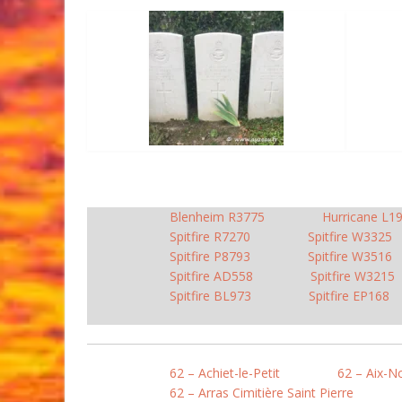
Blenheim R3775
Hurricane L1
Spitfire R7270
Spitfire W3325
Spitfire P8793
Spitfire W3516
Spitfire AD558
Spitfire W3215
Spitfire BL973
Spitfire EP168
62 – Achiet-le-Petit
62 – Aix-N
62 – Arras Cimitière Saint Pierre