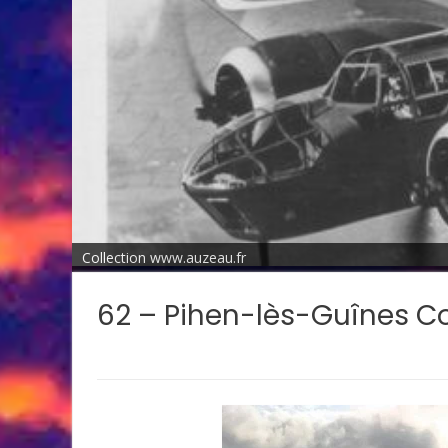
Collection www.auzeau.fr
62 – Pihen-lès-Guînes