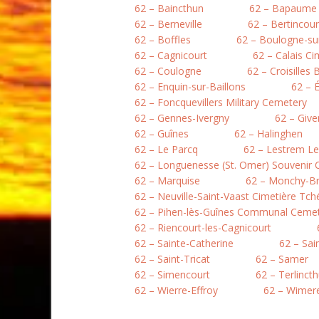
62 – Baincthun
62 – Bapaume
62 – Berneville
62 – Bertincour
62 – Boffles
62 – Boulogne-sur
62 – Cagnicourt
62 – Calais Ci
62 – Coulogne
62 – Croisilles 
62 – Enquin-sur-Baillons
62 – 
62 – Foncquevillers Military Cemetery
62 – Gennes-Ivergny
62 – Give
62 – Guînes
62 – Halinghen
62 – Le Parcq
62 – Lestrem L
62 – Longuenesse (St. Omer) Souvenir
62 – Marquise
62 – Monchy-B
62 – Neuville-Saint-Vaast Cimetière Tc
62 – Pihen-lès-Guînes Communal Ceme
62 – Riencourt-les-Cagnicourt
62 – Sainte-Catherine
62 – Sai
62 – Saint-Tricat
62 – Samer
62 – Simencourt
62 – Terlinct
62 – Wierre-Effroy
62 – Wimer