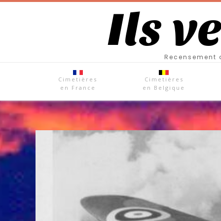
Ils v
Recensement d
Cimetières
Cimetières
en France
en Belgique