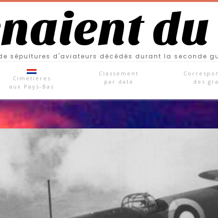
enaient du
e sépultures d'aviateurs décédés durant la seconde g
Classement
Correspo
Cimetières
par date
des gr
aux Pays-Bas