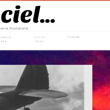
 ciel…
uerre mondiale
ndance
Livres
FORUM
ades
Sites