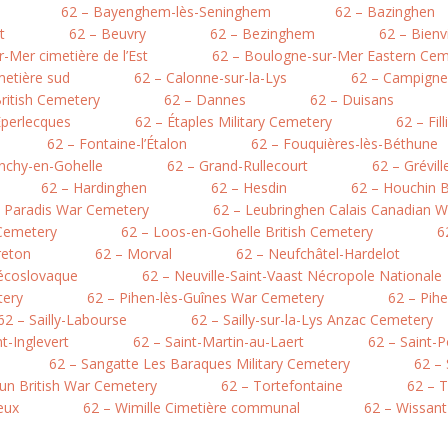
62 – Bayenghem-lès-Seninghem
62 – Bazinghen
t
62 – Beuvry
62 – Bezinghem
62 – Bienv
-Mer cimetière de l’Est
62 – Boulogne-sur-Mer Eastern Cem
metière sud
62 – Calonne-sur-la-Lys
62 – Campigne
British Cemetery
62 – Dannes
62 – Duisans
Éperlecques
62 – Étaples Military Cemetery
62 – Fil
62 – Fontaine-l’Étalon
62 – Fouquières-lès-Béthune
nchy-en-Gohelle
62 – Grand-Rullecourt
62 – Grévil
62 – Hardinghen
62 – Hesdin
62 – Houchin B
e Paradis War Cemetery
62 – Leubringhen Calais Canadian 
 Cemetery
62 – Loos-en-Gohelle British Cemetery
6
reton
62 – Morval
62 – Neufchâtel-Hardelot
hécoslovaque
62 – Neuville-Saint-Vaast Nécropole Nationale
tery
62 – Pihen-lès-Guînes War Cemetery
62 – Pih
62 – Sailly-Labourse
62 – Sailly-sur-la-Lys Anzac Cemetery
nt-Inglevert
62 – Saint-Martin-au-Laert
62 – Saint-
62 – Sangatte Les Baraques Military Cemetery
62 –
hun British War Cemetery
62 – Tortefontaine
62 – T
eux
62 – Wimille Cimetière communal
62 – Wissant