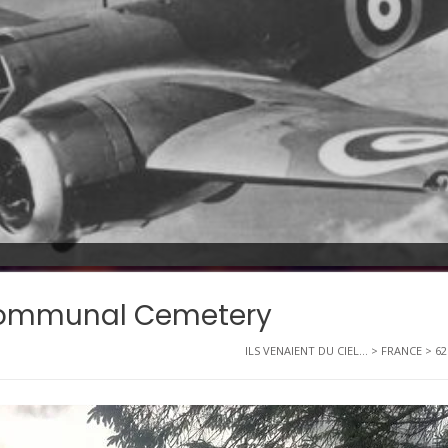
 Communal Cemetery
ILS VENAIENT DU CIEL...
>
FRANCE
>
62