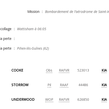
Mission
:
Bombardement de l’aérodrome de Saint-In
collage
:
Wattisham à 06:05
la perte
:
la perte
:
Pihen-lès-Guînes (62)
COOKE
Obs
RAFVR
523013
KIA
STORROW
Pil
RAAF
44486
KIA
UNDERWOOD
WOP
RAFVR
626850
KIA