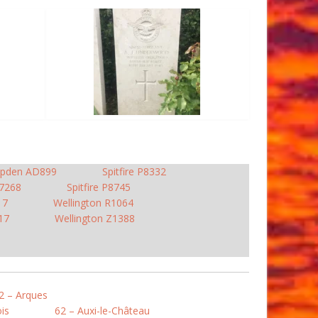
pden AD899
Spitfire P8332
R7268
Spitfire P8745
17
Wellington R1064
17
Wellington Z1388
2 – Arques
is
62 – Auxi-le-Château