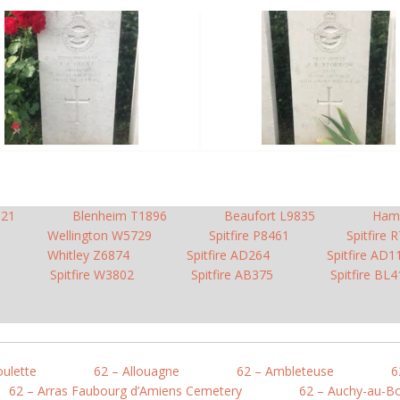
921
Blenheim T1896
Beaufort L9835
Ham
Wellington W5729
Spitfire P8461
Spitfire 
Whitley Z6874
Spitfire AD264
Spitfire AD1
Spitfire W3802
Spitfire AB375
Spitfire BL4
oulette
62 – Allouagne
62 – Ambleteuse
6
62 – Arras Faubourg d’Amiens Cemetery
62 – Auchy-au-Bo